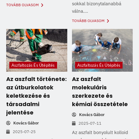
sokkal bizonytalanabbá
TOVÁBB OLVASOM
válna....
TOVÁBB OLVASOM
Aszfaltozás És Útépítés
Aszfaltozás És Útépítés
Az aszfalt története:
Az aszfalt
az útburkolatok
molekuláris
keletkezése és
szerkezete és
társadalmi
kémiai összetétele
jelentése
Kovács Gábor
Kovács Gábor
2025-07-11
2025-07-25
Az aszfalt bonyolult kolloid