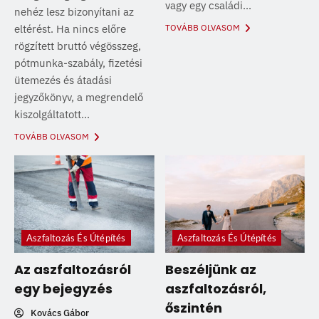
vagy egy családi...
nehéz lesz bizonyítani az
eltérést. Ha nincs előre
TOVÁBB OLVASOM
rögzített bruttó végösszeg,
pótmunka-szabály, fizetési
ütemezés és átadási
jegyzőkönyv, a megrendelő
kiszolgáltatott...
TOVÁBB OLVASOM
Aszfaltozás És Útépítés
Aszfaltozás És Útépítés
Az aszfaltozásról
Beszéljünk az
egy bejegyzés
aszfaltozásról,
őszintén
Kovács Gábor