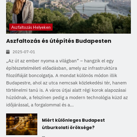
Aszfaltozás Helyeken
Aszfaltozás és útépítés Budapesten
2025-07-01
„Az út az ember nyoma a világban” – hangzik el egy
építészetelméleti előadásban, amely az infrastruktúra
filozófiáját boncolgatja. A mondat különös módon illik
Budapestre, ahol az utca nemcsak közlekedési tér, hanem
történelmi tanú is. A város útjai alatt régi korok alapozásai
húzódnak, a felszínen pedig a modern technológia küzd az
időjárással, a forgalommal és a...
Miért különleges Budapest
útburkolati öröksége?