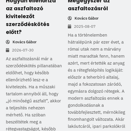
Hogyan ellenőrizd
Mégegyszer az
az aszfaltozó
aszfaltozásról
kivitelezőt
Kovács Gábor
szerződéskötés
2025-08-07
előtt?
Ha a történelemben
hátralépünk pár ezer évet, a
Kovács Gábor
római utak nem a márvány
2026-07-30
miatt maradtak fenn, hanem
Az aszfaltozásnál már a
azért, mert értették az anyag
szerződéskötés pillanatában
és a rétegfelépítés logikáját:
eldőlhet, hogy később
először a teherbíró altalaj,
ellenőrizhető lesz-e a
majd a fokozatosan záródó,
kivitelezés. Ha a műszaki
egymásra dolgozó rétegek. A
tartalom annyiból áll, hogy
modern aszfaltozás ennek a
„jó minőségű aszfalt”, akkor
gondolkodásnak a
a teljesítés nehezen
továbbfejlesztett, mérnökileg
mérhető. Ha szóban
finomhangolt változata. Akár
beszéltétek meg a
lakóutcáról, ipari parkolókról
rétegvastagságot, később