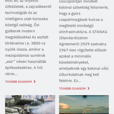
előtt áll: az önjavító
csúcspontján mindkét
útfelületek, a zajcsökkentő
katonai szövetség felismerte,
technológiák és az
hogy a gyors
intelligens utak korszaka
csapatmozgások kulcsa a
közelgő valóság. Ősi
megfelelő minőségű
gyökerek modern
útinfrastruktúra. A STANAG
megoldásokkal Az aszfalt
(Standardization
történelme i.e. 3800-ra
Agreement) 2929 szabvány
nyúlik vissza, amikor a
1967-ben rögzítette először
mezopotámiai sumérok
azokat a minimális
„esir” néven használták
követelményeket,
építkezésekhez. A hiti
amelyeknek egy katonai célú
város...
útburkolatnak meg kell
felelnie. Ez...
TOVÁBB OLVASOM
TOVÁBB OLVASOM