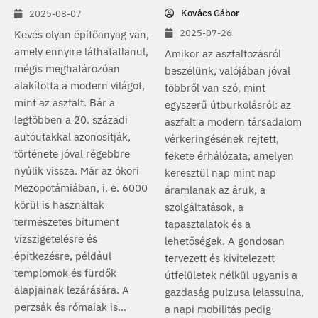
Kovács Gábor
2025-08-07
2025-07-26
Kevés olyan építőanyag van,
amely ennyire láthatatlanul,
Amikor az aszfaltozásról
mégis meghatározóan
beszélünk, valójában jóval
alakította a modern világot,
többről van szó, mint
mint az aszfalt. Bár a
egyszerű útburkolásról: az
legtöbben a 20. századi
aszfalt a modern társadalom
autóutakkal azonosítják,
vérkeringésének rejtett,
története jóval régebbre
fekete érhálózata, amelyen
nyúlik vissza. Már az ókori
keresztül nap mint nap
Mezopotámiában, i. e. 6000
áramlanak az áruk, a
körül is használtak
szolgáltatások, a
természetes bitument
tapasztalatok és a
vízszigetelésre és
lehetőségek. A gondosan
építkezésre, például
tervezett és kivitelezett
templomok és fürdők
útfelületek nélkül ugyanis a
alapjainak lezárására. A
gazdaság pulzusa lelassulna,
perzsák és rómaiak is...
a napi mobilitás pedig