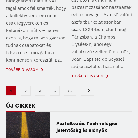
hidegháború alatt a NATO-
balzsamozásához használták
tagállamok felismerték, hogy
ezt az anyagot. Az első valódi
a kollektív védelem nem
aszfaltburkolat azonban
csak fegyvereken és
csak 1824-ben jelent meg
katonákon múlik – hanem
Párizsban, a Champs-
azon is, hogy milyen gyorsan
Élysées-n, ahol egy
tudnak csapatokat és
vállalkozó szellemű mérnök,
felszerelést mozgatni a
Jean-Baptiste de Seyssel
kontinensen keresztül. Ez...
svájci aszfaltot használt...
TOVÁBB OLVASOM
TOVÁBB OLVASOM
1
2
3
…
25
ÚJ CIKKEK
Aszfaltozás: Technológiai
jelentőség és előnyök