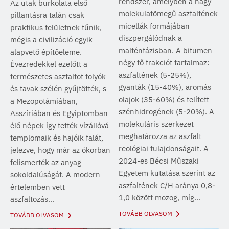
rendszer, amelyben a nagy
Az utak burkolata első
molekulatömegű aszfaltének
pillantásra talán csak
micellák formájában
praktikus felületnek tűnik,
diszpergálódnak a
mégis a civilizáció egyik
malténfázisban. A bitumen
alapvető építőeleme.
négy fő frakciót tartalmaz:
Évezredekkel ezelőtt a
aszfaltének (5-25%),
természetes aszfaltot folyók
gyanták (15-40%), aromás
és tavak szélén gyűjtötték, s
olajok (35-60%) és telített
a Mezopotámiában,
szénhidrogének (5-20%). A
Asszíriában és Egyiptomban
molekuláris szerkezet
élő népek így tették vízállóvá
meghatározza az aszfalt
templomaik és hajóik falát,
reológiai tulajdonságait. A
jelezve, hogy már az ókorban
2024-es Bécsi Műszaki
felismerték az anyag
Egyetem kutatása szerint az
sokoldalúságát. A modern
aszfaltének C/H aránya 0,8-
értelemben vett
1,0 között mozog, míg...
aszfaltozás...
TOVÁBB OLVASOM
TOVÁBB OLVASOM