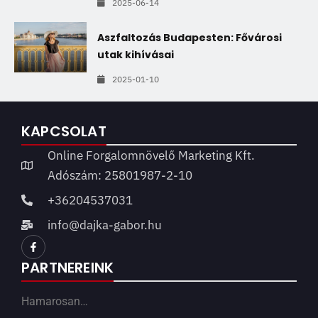
2025-06-14
Aszfaltozás Budapesten: Fővárosi
utak kihívásai
2025-01-10
KAPCSOLAT
Online Forgalomnövelő Marketing Kft.
Adószám: 25801987-2-10
+36204537031
info@dajka-gabor.hu
PARTNEREINK
Hamarosan…