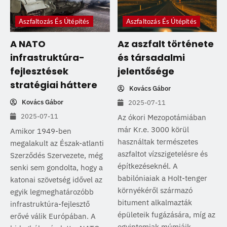
Aszfaltozás És Útépítés
Aszfaltozás És Útépítés
A NATO
Az aszfalt története
infrastruktúra-
és társadalmi
fejlesztések
jelentősége
stratégiai háttere
Kovács Gábor
Kovács Gábor
2025-07-11
2025-07-11
Az ókori Mezopotámiában
már Kr.e. 3000 körül
Amikor 1949-ben
használtak természetes
megalakult az Észak-atlanti
aszfaltot vízszigetelésre és
Szerződés Szervezete, még
építkezéseknél. A
senki sem gondolta, hogy a
babilóniaiak a Holt-tenger
katonai szövetség idővel az
környékéről származó
egyik legmeghatározóbb
bitument alkalmazták
infrastruktúra-fejlesztő
épületeik fugázására, míg az
erővé válik Európában. A
egyiptomiak múmiáik