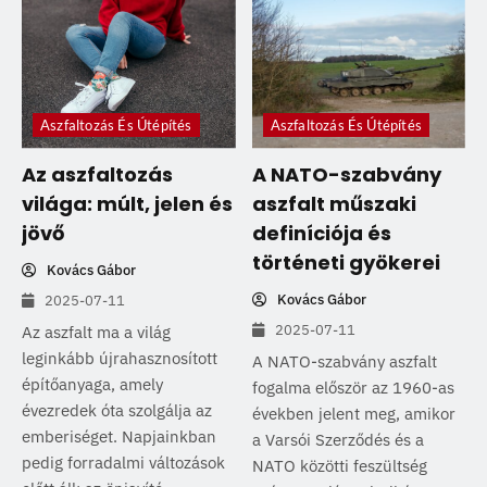
Aszfaltozás És Útépítés
Aszfaltozás És Útépítés
Az aszfaltozás
A NATO-szabvány
világa: múlt, jelen és
aszfalt műszaki
jövő
definíciója és
történeti gyökerei
Kovács Gábor
Kovács Gábor
2025-07-11
2025-07-11
Az aszfalt ma a világ
leginkább újrahasznosított
A NATO-szabvány aszfalt
építőanyaga, amely
fogalma először az 1960-as
évezredek óta szolgálja az
években jelent meg, amikor
emberiséget. Napjainkban
a Varsói Szerződés és a
pedig forradalmi változások
NATO közötti feszültség