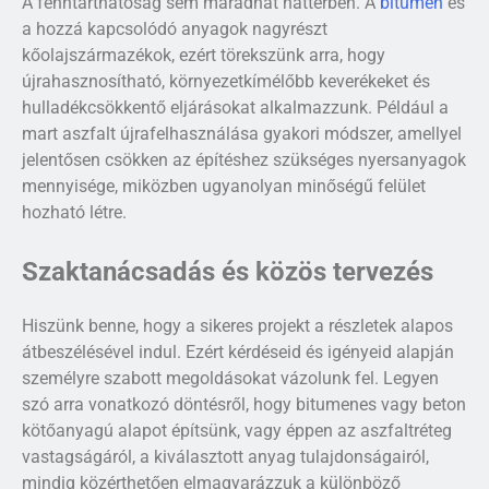
A fenntarthatóság sem maradhat háttérben. A
bitumen
és
a hozzá kapcsolódó anyagok nagyrészt
kőolajszármazékok, ezért törekszünk arra, hogy
újrahasznosítható, környezetkímélőbb keverékeket és
hulladékcsökkentő eljárásokat alkalmazzunk. Például a
mart aszfalt újrafelhasználása gyakori módszer, amellyel
jelentősen csökken az építéshez szükséges nyersanyagok
mennyisége, miközben ugyanolyan minőségű felület
hozható létre.
Szaktanácsadás és közös tervezés
Hiszünk benne, hogy a sikeres projekt a részletek alapos
átbeszélésével indul. Ezért kérdéseid és igényeid alapján
személyre szabott megoldásokat vázolunk fel. Legyen
szó arra vonatkozó döntésről, hogy bitumenes vagy beton
kötőanyagú alapot építsünk, vagy éppen az aszfaltréteg
vastagságáról, a kiválasztott anyag tulajdonságairól,
mindig közérthetően elmagyarázzuk a különböző