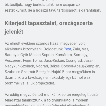
biztosítjuk, hogy burkolataink nem csupán az
esztétikumot, de a hosszú távú tartósságot is garantálják.
Kiterjedt tapasztalat, országszerte
jelenlét
Az elmúlt években számos hazai megyében volt
alkalmunk bizonyítani. Dolgoztunk
Pest
, Zala, Vas,
Baranya, Győr-Moson-Sopron, Komárom, Somogy,
Veszprém, Fejér, Tolna, Bács-Kiskun, Csongrád, Jász-
Nagykun-Szolnok, Nógrád, Békés, Borsod-Abaúj-Zemplén,
Szabolcs-Szatmár-Bereg és Hajdú-Bihar megyékben is.
Számunkra a távolság nem akadály, így bárhol élsz,
örömmel vállaljuk projektedet.
Az eddig megvalósított munkáink során rengeteg típusú
feladattal találkoztunk, a földmunkáktól a modern
technológiákat követelő aszfaltozási eljárásokon át