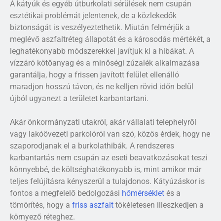
A kátyúk és egyéb útburkolati sérülések nem csupán
esztétikai problémát jelentenek, de a közlekedők
biztonságát is veszélyeztethetik. Miután felmérjük a
meglévő aszfaltréteg állapotát és a károsodás mértékét, a
leghatékonyabb módszerekkel javítjuk ki a hibákat. A
vízzáró kötőanyag és a minőségi zúzalék alkalmazása
garantálja, hogy a frissen javított felület ellenálló
maradjon hosszú távon, és ne kelljen rövid időn belül
újból ugyanezt a területet karbantartani.
Akár önkormányzati utakról, akár vállalati telephelyről
vagy lakóövezeti parkolóról van szó, közös érdek, hogy ne
szaporodjanak el a burkolathibák. A rendszeres
karbantartás nem csupán az eseti beavatkozásokat teszi
könnyebbé, de költséghatékonyabb is, mint amikor már
teljes felújításra kényszerül a tulajdonos. Kátyúzáskor is
fontos a megfelelő bedolgozási
hőmérséklet
és a
tömörítés, hogy a
friss aszfalt
tökéletesen illeszkedjen a
környező réteghez.