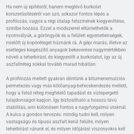
Ha nem új építésről, hanem meglévő burkolat
korszerűsítéséről van szó, sokszor fontos lépés a
profilozás, vagyis a régi útalap felszínének kiegyenlítése,
szintbe hozása. Ezzel a módszerrel eltüntethetők a
nyomvályúk, a göröngyök és a felületi egyenetlenségek,
mielőtt új kopóréteget húznánk rá. A gépi marás, illetve az
esetleges kiegészítő anyagok bekeverése nagymértékben
növeli a teherbírást, és kiegyenlíti a burkolatot, így az új
aszfaltréteg sokkal tovább marad hibátlan.
A profilozás mellett gyakran döntünk a bitumenemulziós
permetezés vagy más kötőanyag-befecskendezés mellett,
hogy a felső réteg megfelelő tapadást és vízlepergető
tulajdonságot kapjon. Így biztosítható a hosszú távú
stabilitás, ami különösen fontos a nagyforgalmú utaknál.
A kulcs a gondos tervezés: mindig tudni kell, milyen
vastagságú és típusú aszfalt kerül felülre, milyen
teherbírást várunk el, és milyen időjárási viszonyokra kell