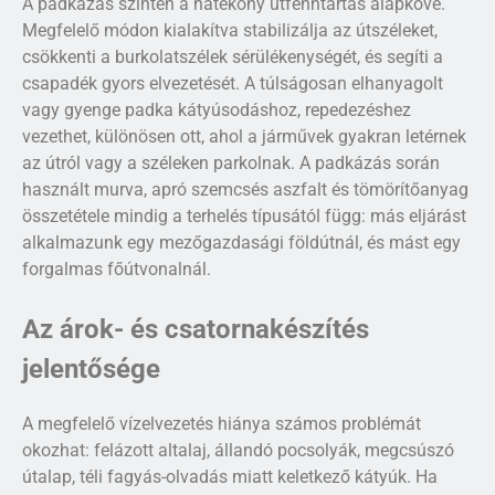
A padkázás szintén a hatékony útfenntartás alapköve.
Megfelelő módon kialakítva stabilizálja az útszéleket,
csökkenti a burkolatszélek sérülékenységét, és segíti a
csapadék gyors elvezetését. A túlságosan elhanyagolt
vagy gyenge padka kátyúsodáshoz, repedezéshez
vezethet, különösen ott, ahol a járművek gyakran letérnek
az útról vagy a széleken parkolnak. A padkázás során
használt murva, apró szemcsés aszfalt és tömörítőanyag
összetétele mindig a terhelés típusától függ: más eljárást
alkalmazunk egy mezőgazdasági földútnál, és mást egy
forgalmas főútvonalnál.
Az árok- és csatornakészítés
jelentősége
A megfelelő vízelvezetés hiánya számos problémát
okozhat: felázott altalaj, állandó pocsolyák, megcsúszó
útalap, téli fagyás-olvadás miatt keletkező kátyúk. Ha