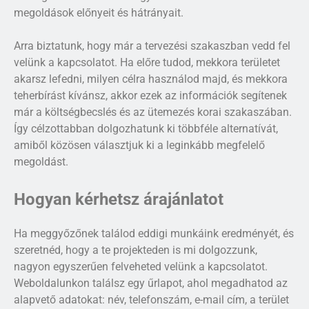
megoldások előnyeit és hátrányait.
Arra biztatunk, hogy már a tervezési szakaszban vedd fel
velünk a kapcsolatot. Ha előre tudod, mekkora területet
akarsz lefedni, milyen célra használod majd, és mekkora
teherbírást kívánsz, akkor ezek az információk segítenek
már a költségbecslés és az ütemezés korai szakaszában.
Így célzottabban dolgozhatunk ki többféle alternatívát,
amiből közösen választjuk ki a leginkább megfelelő
megoldást.
Hogyan kérhetsz árajánlatot
Ha meggyőzőnek találod eddigi munkáink eredményét, és
szeretnéd, hogy a te projekteden is mi dolgozzunk,
nagyon egyszerűen felveheted velünk a kapcsolatot.
Weboldalunkon találsz egy űrlapot, ahol megadhatod az
alapvető adatokat: név, telefonszám, e-mail cím, a terület