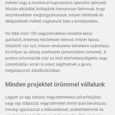
mérete vagy a munkával kapcsolatos speciális igényeid.
Miután elküldöd, kollégáink hamarosan felhívnak, hogy
részletesebben megtárgyalhassuk, milyen feltételek és
elképzelések mellett vághatunk bele a kivitelezésbe.
Ha több mint 100 négyzetméteres területre kérsz
ajánlatot, érdemes részletesen leírnod, milyen típusú
felületről van szó, milyen rendszeres terhelésre számítasz,
és milyen az altalaj szerkezete (amennyiben ismered). A
pontos információk már az első telefonbeszélgetés vagy
üzenetváltás során is sokat segíthetnek a gyors,
megalapozott árkalkulációban.
Minden projektet örömmel vállalunk
Legyen az egy néhány négyzetméteres udvarfelújítás
vagy egy többszáz négyzetmétert érintő ipari beruházás,
mindig ugyanazzal a lelkesedéssel, szakértelemmel és