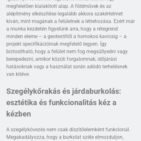
megfelelően kialakított alap. A földművek és az
alépítmény elkészítése legalább akkora szakértelmet
kíván, mint magának a felületnek a létrehozása. Ezért már
a munka kezdetén figyelünk arra, hogy a rétegrend
minden eleme – a geotextiltől a homokos kavicsig – a
projekt specifikációinak megfelelő legyen. Így
biztosítható, hogy a felület nem fog megsüllyedni vagy
berepedezni, amikor közúti forgalomnak, időjárási
hatásoknak vagy a használat során adódó terhelésnek
van kitéve.
Szegélykőrakás és járdaburkolás:
esztétika és funkcionalitás kéz a
kézben
A szegélykövezés nem csak díszítőelemként funkcionál.
Megakadályozza, hogy a burkolat széle elmozduljon,