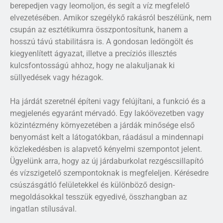
berepedjen vagy leomoljon, és segít a víz megfelelő
elvezetésében. Amikor szegélykő rakásról beszélünk, nem
csupán az esztétikumra összpontosítunk, hanem a
hosszú távú stabilitásra is. A gondosan ledöngölt és
kiegyenlített ágyazat, illetve a precíziós illesztés
kulcsfontosságú ahhoz, hogy ne alakuljanak ki
süllyedések vagy hézagok.
Ha járdát szeretnél építeni vagy felújítani, a funkció és a
megjelenés egyaránt mérvadó. Egy lakóövezetben vagy
közintézmény környezetében a járdák minősége első
benyomást kelt a látogatókban, ráadásul a mindennapi
közlekedésben is alapvető kényelmi szempontot jelent.
Ügyelünk arra, hogy az új járdaburkolat rezgéscsillapító
és vízszigetelő szempontoknak is megfeleljen. Kérésedre
csúszásgátló felületekkel és különböző design-
megoldásokkal tesszük egyedivé, összhangban az
ingatlan stílusával.