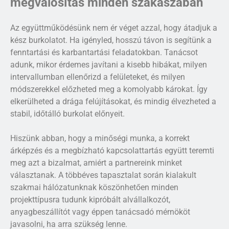
megvalósítás minden szakaszában
Az együttműködésünk nem ér véget azzal, hogy átadjuk a
kész burkolatot. Ha igényled, hosszú távon is segítünk a
fenntartási és karbantartási feladatokban. Tanácsot
adunk, mikor érdemes javítani a kisebb hibákat, milyen
intervallumban ellenőrizd a felületeket, és milyen
módszerekkel előzheted meg a komolyabb károkat. Így
elkerülheted a drága felújításokat, és mindig élvezheted a
stabil, időtálló burkolat előnyeit.
Hiszünk abban, hogy a minőségi munka, a korrekt
árképzés és a megbízható kapcsolattartás együtt teremti
meg azt a bizalmat, amiért a partnereink minket
választanak. A többéves tapasztalat során kialakult
szakmai hálózatunknak köszönhetően minden
projekttípusra tudunk kipróbált alvállalkozót,
anyagbeszállítót vagy éppen tanácsadó mérnököt
javasolni, ha arra szükség lenne.