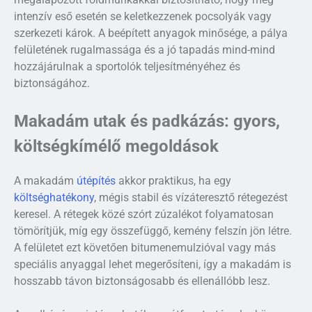
intenzív eső esetén se keletkezzenek pocsolyák vagy
szerkezeti károk. A beépített anyagok minősége, a pálya
felületének rugalmassága és a jó tapadás mind-mind
hozzájárulnak a sportolók teljesítményéhez és
biztonságához.
Makadám utak és padkázás: gyors,
költségkímélő megoldások
A makadám
útépítés
akkor praktikus, ha egy
költséghatékony
, mégis stabil és vízáteresztő rétegezést
keresel. A rétegek közé szórt zúzalékot folyamatosan
tömörítjük, míg egy összefüggő, kemény felszín jön létre.
A felületet ezt követően bitumenemulzióval vagy más
speciális anyaggal lehet megerősíteni, így a makadám is
hosszabb távon biztonságosabb és ellenállóbb lesz.