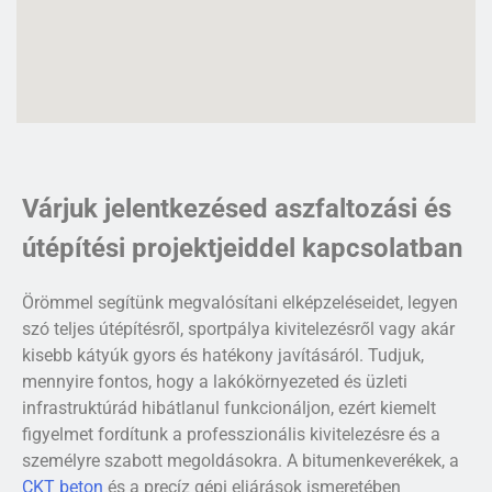
Várjuk jelentkezésed aszfaltozási és
útépítési projektjeiddel kapcsolatban
Örömmel segítünk megvalósítani elképzeléseidet, legyen
szó teljes útépítésről, sportpálya kivitelezésről vagy akár
kisebb kátyúk gyors és hatékony javításáról. Tudjuk,
mennyire fontos, hogy a lakókörnyezeted és üzleti
infrastruktúrád hibátlanul funkcionáljon, ezért kiemelt
figyelmet fordítunk a professzionális kivitelezésre és a
személyre szabott megoldásokra. A bitumenkeverékek, a
CKT beton
és a precíz gépi eljárások ismeretében