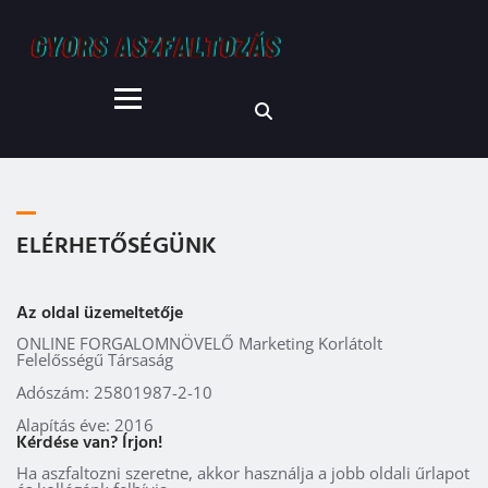
ELÉRHETŐSÉGÜNK
Az oldal üzemeltetője
ONLINE FORGALOMNÖVELŐ
Marketing
Korlátolt
Felelősségű Társaság
Adószám: 25801987-2-10
Alapítás éve: 2016
Kérdése van? Írjon!
Ha aszfaltozni szeretne, akkor használja a jobb oldali űrlapot