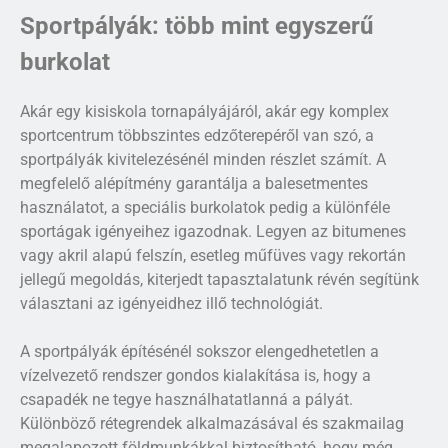
Sportpályák: több mint egyszerű
burkolat
Akár egy kisiskola tornapályájáról, akár egy komplex
sportcentrum többszintes edzőterepéről van szó, a
sportpályák kivitelezésénél minden részlet számít. A
megfelelő alépítmény garantálja a balesetmentes
használatot, a speciális burkolatok pedig a különféle
sportágak igényeihez igazodnak. Legyen az bitumenes
vagy akril alapú felszín, esetleg műfüves vagy rekortán
jellegű megoldás, kiterjedt tapasztalatunk révén segítünk
választani az igényeidhez illő technológiát.
A sportpályák építésénél sokszor elengedhetetlen a
vízelvezető rendszer gondos kialakítása is, hogy a
csapadék ne tegye használhatatlanná a pályát.
Különböző rétegrendek alkalmazásával és szakmailag
megalapozott földmunkákkal biztosítható, hogy még