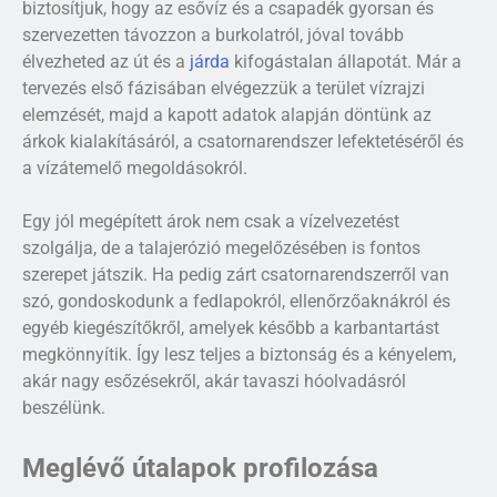
biztosítjuk, hogy az esővíz és a csapadék gyorsan és
szervezetten távozzon a burkolatról, jóval tovább
élvezheted az út és a
járda
kifogástalan állapotát. Már a
tervezés első fázisában elvégezzük a terület vízrajzi
elemzését, majd a kapott adatok alapján döntünk az
árkok kialakításáról, a csatornarendszer lefektetéséről és
a vízátemelő megoldásokról.
Egy jól megépített árok nem csak a vízelvezetést
szolgálja, de a talajerózió megelőzésében is fontos
szerepet játszik. Ha pedig zárt csatornarendszerről van
szó, gondoskodunk a fedlapokról, ellenőrzőaknákról és
egyéb kiegészítőkről, amelyek később a karbantartást
megkönnyítik. Így lesz teljes a biztonság és a kényelem,
akár nagy esőzésekről, akár tavaszi hóolvadásról
beszélünk.
Meglévő útalapok profilozása