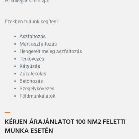
és kollégánk felhívja.
Ezekben tudunk segíteni:
Aszfaltozás
Mart aszfaltozás
Hengerelt meleg aszfaltozás
Térkövezés
Kátyúzás
Zúzalékolás
Betonozás
Szegélykövezés
Földmunkálatok
KÉRJEN ÁRAJÁNLATOT 100 NM2 FELETTI
MUNKA ESETÉN