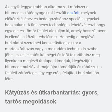
Az egyik leggyakrabban alkalmazott módszer a
bitumenes kötőanyagokkal készült
aszfalt
, melynek
előkészítéséhez és bedolgozásához speciális gépeket
használunk. A finisheres technológia lehetővé teszi, hogy
egyenletes, tömör felület alakuljon ki, amely hosszú távon
is ellenáll a közúti terhelésnek. Ha pedig a meglévő
burkolatot szeretnéd korszerűsíteni, akkor a
martaszfaltozás vagy a makadám technika is szóba
jöhet, ezzel jelentős költséget és időt takaríthatsz meg.
Ilyenkor a meglévő útalapot kimarjuk, kiegészítjük
bitumenemulzióval, majd újra tömörítjük és ráhúzzuk a
felületi záróréteget, így egy erős, felújított burkolat jön
létre.
Kátyúzás és útkarbantartás: gyors,
tartós megoldások