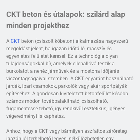
CKT beton és útalapok: szilárd alap
minden projekthez
A
CKT
beton (csiszolt kőbeton) alkalmazása nagyszerű
megoldást jelent, ha igazán időtálló, masszív és
egyenletes felületet keresel. Ez a technológia olyan
tulajdonságokkal bír, amelyek ellenállóvá teszik a
burkolatot a nehéz járművek és a mostoha időjárás
viszontagságaival szemben. A CKT egyaránt használható
járdák, ipari csarnokok, parkolók vagy akár sportpályák
építéséhez. A gondosan kivitelezett betonfelület később
számos módon továbbalakítható, csiszolható,
fugamentessé tehető, így rendkívül esztétikus, igényes
végeredményt is kaphatsz.
Ahhoz, hogy a CKT vagy bármilyen aszfaltos záróréteg
igazán jól terhelhető legyen, nélkülözhetetlen egy