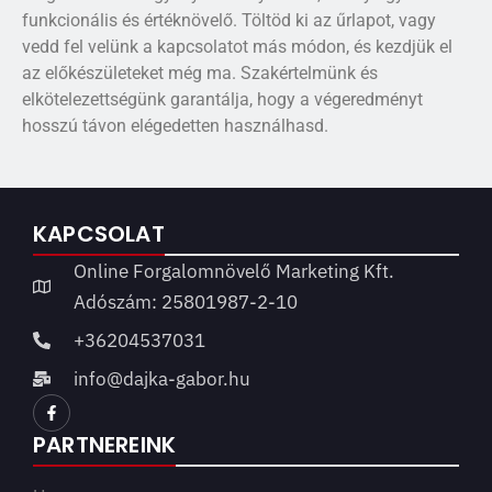
funkcionális és értéknövelő. Töltöd ki az űrlapot, vagy
vedd fel velünk a kapcsolatot más módon, és kezdjük el
az előkészületeket még ma. Szakértelmünk és
elkötelezettségünk garantálja, hogy a végeredményt
hosszú távon elégedetten használhasd.
KAPCSOLAT
Online Forgalomnövelő Marketing Kft.
Adószám: 25801987-2-10
+36204537031
info@dajka-gabor.hu
PARTNEREINK