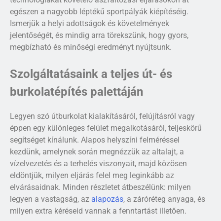
egészen a nagyobb léptékű sportpályák kiépítéséig.
Ismerjük a helyi adottságok és követelmények
jelentőségét, és mindig arra törekszünk, hogy gyors,
megbízható és minőségi eredményt nyújtsunk.
Szolgáltatásaink a teljes út- és
burkolatépítés palettáján
Legyen szó útburkolat kialakításáról, felújításról vagy
éppen egy különleges felület megalkotásáról, teljeskörű
segítséget kínálunk. Alapos helyszíni felméréssel
kezdünk, amelynek során megnézzük az altalajt, a
vízelvezetés és a terhelés viszonyait, majd közösen
eldöntjük, milyen eljárás felel meg leginkább az
elvárásaidnak. Minden részletet átbeszélünk: milyen
legyen a vastagság, az
alapozás
, a záróréteg anyaga, és
milyen extra kéréseid vannak a fenntartást illetően.