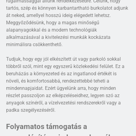
rugalmassággal állunk rendelkezésedre. Célunk, hogy
tartós, szép és könnyen karbantartható burkolatot adjunk
át neked, amellyel hosszú ideig elégedett lehetsz.
Meggyőződésünk, hogy a magas minőségű
alapanyagokkal és a modern technológiák
alkalmazásával a kivitelezési munkák kockázata
minimálisra csökkenthető.
Tudjuk, hogy egy jól elkészített út vagy parkoló sokkal
többről szól, mint egy egyszerű közlekedési felület. Ez a
beruházás a környezeted és az ingatlanod értékét is
növeli, és komfortosabbá, rendezettebbé teheti a
mindennapjaidat. Ezért ügyelünk arra, hogy minden
részlet passzoljon az elképzeléseidhez, legyen szó az
anyagok színéről, a vízelvezetési rendszerekről vagy a
padka szegélyezéséről.
Folyamatos támogatás a