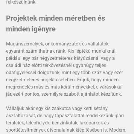
felkészülnünk.
Projektek minden méretben és
minden igényre
Magánszemélyek, önkormányzatok és vállalatok
egyaránt számíthatnak ránk. Kis léptékű munkáknál,
például egy pár négyzetméteres kátyúzásnál vagy a
családi ház előtti térkövezésnél ugyanúgy teljes
odafigyeléssel dolgozunk, mint egy több száz vagy ezer
négyzetméteres projekt esetében. Értjük, hogy minden
megrendelés más és más körülményekkel, elvárásokkal
jár, ezért pontos, személyre szabott ajánlatot készítünk.
Vállaljuk akár egy kis zsákutca vagy kerti sétány
aszfaltozását, de nagy tapasztalattal rendelkezünk ipari
területek, telephelyek, benzinkutak, lakóparkok és
sportlétesítmények útvonalainak kiépítésében is. Modern,