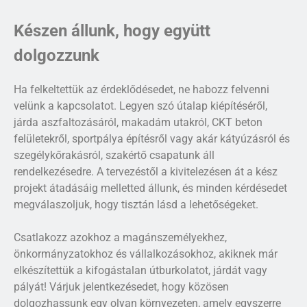
Készen állunk, hogy együtt
dolgozzunk
Ha felkeltettük az érdeklődésedet, ne habozz felvenni
velünk a kapcsolatot. Legyen szó útalap kiépítéséről,
járda aszfaltozásáról, makadám utakról, CKT beton
felületekről, sportpálya építésről vagy akár kátyúzásról és
szegélykőrakásról, szakértő csapatunk áll
rendelkezésedre. A tervezéstől a kivitelezésen át a kész
projekt átadásáig melletted állunk, és minden kérdésedet
megválaszoljuk, hogy tisztán lásd a lehetőségeket.
Csatlakozz azokhoz a magánszemélyekhez,
önkormányzatokhoz és vállalkozásokhoz, akiknek már
elkészítettük a kifogástalan útburkolatot, járdát vagy
pályát! Várjuk jelentkezésedet, hogy közösen
dolgozhassunk egy olyan környezeten, amely egyszerre