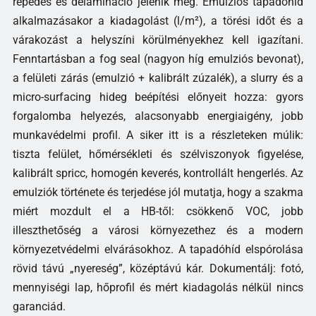
repedés és delamináció jelenik meg. Emulziós tapadóhíd
alkalmazásakor a kiadagolást (l/m²), a törési időt és a
várakozást a helyszíni körülményekhez kell igazítani.
Fenntartásban a fog seal (nagyon híg emulziós bevonat),
a felületi zárás (emulzió + kalibrált zúzalék), a slurry és a
micro-surfacing hideg beépítési előnyeit hozza: gyors
forgalomba helyezés, alacsonyabb energiaigény, jobb
munkavédelmi profil. A siker itt is a részleteken múlik:
tiszta felület, hőmérsékleti és szélviszonyok figyelése,
kalibrált spricc, homogén keverés, kontrollált hengerlés. Az
emulziók története és terjedése jól mutatja, hogy a szakma
miért mozdult el a HB-től: csökkenő VOC, jobb
illeszthetőség a városi környezethez és a modern
környezetvédelmi elvárásokhoz. A tapadóhíd elspórolása
rövid távú „nyereség”, középtávú kár. Dokumentálj: fotó,
mennyiségi lap, hőprofil és mért kiadagolás nélkül nincs
garanciád.