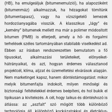
(HB), ha emulgeáljuk (bitumenemulzió), ha alapozóként
(bitumenmáz) alkalmazzuk, ha hézagokat tömítünk
(bitumentapasz), vagy ha vízszigetelő lemezek
hordozóanyagába visszük. A klasszikus „lágy” és
„kemény” bitumenek mellett ma már a polimer módosított
bitumen (PMB) is elterjedt, amely a hő- és forgalmi
terhelések széles tartományában stabilabb viselkedést ad.
Ebben az írásban rendszerezetten bemutatom a fő
típusokat, alkalmazási területeiket, előnyeiket-
hátrányaikat, és azt, hogyan érdemes választanod
projektcél, klíma, aljzat és üzemeltetési elvárások alapján.
Nem marketinget kapsz, hanem döntéstámogatást: mikor
melyik bitumenfajta indokolt, milyen minőségi és
biztonsági feltételekkel érdemes beépíteni, és hol bukik el
tipikusan a kivitelezés. A cél, hogy laikus és döntéshozó is
átlássa: az „aszfalt” szó mögött több különböző
technológia áll, különböző kockázatokkal és életciklus-