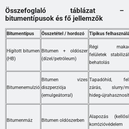
Összefoglaló táblázat –
bitumentípusok és fő jellemzők
Bitumentípus
Összetétel / hordozó
Tipikus felhasznál
Régi maka
Hígított bitumen
Bitumen + oldószer
felületek stabilizá
(HB)
(dízel/petróleum)
behatolás
Bitumen vizes
Tapadóhíd, felü
Bitumenemulzió
diszperziója
zárás, slurry/mi
(emulgeátorral)
hideg-újrahasznosí
Alapozás (kellősít
Bitumenmáz
Bitumen oldószerben
korrózióvédelem