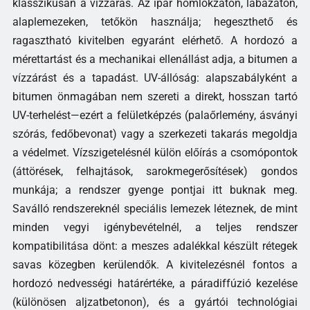
klasszikusan a vízzárás. Az ipar homlokzaton, lábazaton,
alaplemezeken, tetőkön használja; hegeszthető és
ragasztható kivitelben egyaránt elérhető. A hordozó a
mérettartást és a mechanikai ellenállást adja, a bitumen a
vízzárást és a tapadást. UV-állóság: alapszabályként a
bitumen önmagában nem szereti a direkt, hosszan tartó
UV-terhelést—ezért a felületképzés (palaőrlemény, ásványi
szórás, fedőbevonat) vagy a szerkezeti takarás megoldja
a védelmet. Vízszigetelésnél külön előírás a csomópontok
(áttörések, felhajtások, sarokmegerősítések) gondos
munkája; a rendszer gyenge pontjai itt buknak meg.
Saválló rendszereknél speciális lemezek léteznek, de mint
minden vegyi igénybevételnél, a teljes rendszer
kompatibilitása dönt: a meszes adalékkal készült rétegek
savas közegben kerülendők. A kivitelezésnél fontos a
hordozó nedvességi határértéke, a páradiffúzió kezelése
(különösen aljzatbetonon), és a gyártói technológiai