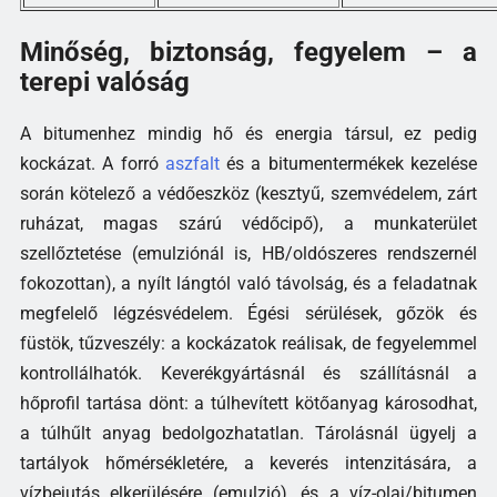
Minőség, biztonság, fegyelem – a
terepi valóság
A bitumenhez mindig hő és energia társul, ez pedig
kockázat. A forró
aszfalt
és a bitumentermékek kezelése
során kötelező a védőeszköz (kesztyű, szemvédelem, zárt
ruházat, magas szárú védőcipő), a munkaterület
szellőztetése (emulziónál is, HB/oldószeres rendszernél
fokozottan), a nyílt lángtól való távolság, és a feladatnak
megfelelő légzésvédelem. Égési sérülések, gőzök és
füstök, tűzveszély: a kockázatok reálisak, de fegyelemmel
kontrollálhatók. Keverékgyártásnál és szállításnál a
hőprofil tartása dönt: a túlhevített kötőanyag károsodhat,
a túlhűlt anyag bedolgozhatatlan. Tárolásnál ügyelj a
tartályok hőmérsékletére, a keverés intenzitására, a
vízbejutás elkerülésére (emulzió), és a víz-olaj/bitumen