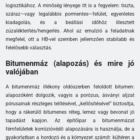
logisztikához. A minőség lényege itt is a fegyelem: tiszta,
száraz—vagy legalábbis pormentes—felület, egyenletes
kiadagolás, és a beállási időhöz illesztett
zúzalékterítés/hengerlés. Ahol az emulzió a feladatnak
megfelel, ott a HB-vel szemben jellemzően stabilabb és
felelősebb választás.
Bitumenmáz (alapozás) és mire jó
valójában
A bitumenmáz illékony oldószerben feloldott bitumen:
alapozóként dolgozik, vagyis a porózus, ásványi aljzat
pórusainak részleges telítésével, „kellősítésével” biztosítja,
hogy a rákerülő bitumenes réteg, lemez vagy bevonat jó
tapadást kapjon. Az építőipar a bitumenmázat
fémfelületek korrózióvédő alapozására is használja, de a
gyakorlatban a hordozó és a környezet számít: kültéren a