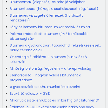
Bitumenmáz (alapozás) és mire jó valójában
Bitumentapasz (hézagok, csatlakozások, rögzítések)
Bitumenes vízszigetelő lemezek (hordozott
rendszerek)
Lágy és kemény bitumen: mikor melyik és miért
Polimer módosított bitumen (PMB): szélesebb
biztonsági sáv
Bitumen a gyakorlatban: tapadóhíd, felületi kezelések,
hideg technológiák
Összefoglaló táblázat – bitumentípusok és fő
jellemzők
Minőség, biztonság, fegyelem – a terepi valóság
Ellenőrzőlista – hogyan válassz bitument a
projektedhez
A gyorsaszfaltozas.hu munkatársai szerint
Szakértő válaszol – GYIK
Mikor válasszak emulziót és mikor hígított bitument?
Érdemes-e PMB-t kérni egy kisebb parkolóba vagy