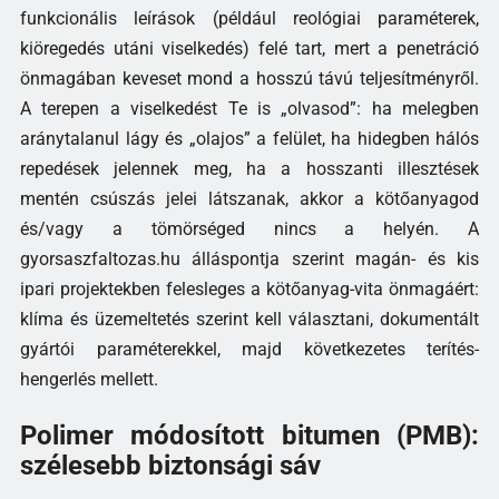
funkcionális leírások (például reológiai paraméterek,
kiöregedés utáni viselkedés) felé tart, mert a penetráció
önmagában keveset mond a hosszú távú teljesítményről.
A terepen a viselkedést Te is „olvasod”: ha melegben
aránytalanul lágy és „olajos” a felület, ha hidegben hálós
repedések jelennek meg, ha a hosszanti illesztések
mentén csúszás jelei látszanak, akkor a kötőanyagod
és/vagy a tömörséged nincs a helyén. A
gyorsaszfaltozas.hu álláspontja szerint magán- és kis
ipari projektekben felesleges a kötőanyag-vita önmagáért:
klíma és üzemeltetés szerint kell választani, dokumentált
gyártói paraméterekkel, majd következetes terítés-
hengerlés mellett.
Polimer módosított bitumen (PMB):
szélesebb biztonsági sáv