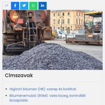
Címszavak
Hígított bitumen (HB): szerep és korlátok
Bitumenemulzió (RGM): vizes közeg, kontrollált
kicsapódás