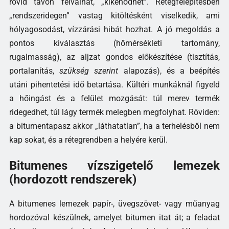
rövid távon felválhat, „kikenődhet”. Rétegfelépítésben
„rendszeridegen” vastag kitöltésként viselkedik, ami
hólyagosodást, vízzárási hibát hozhat. A jó megoldás a
pontos kiválasztás (hőmérsékleti tartomány,
rugalmasság), az aljzat gondos előkészítése (tisztítás,
portalanítás,
szükség szerint
alapozás), és a beépítés
utáni pihentetési idő betartása. Kültéri munkáknál figyeld
a hőingást és a felület mozgását: túl merev termék
ridegedhet, túl lágy termék melegben megfolyhat. Röviden:
a bitumentapasz akkor „láthatatlan”, ha a terhelésből nem
kap sokat, és a rétegrendben a helyére kerül.
Bitumenes vízszigetelő lemezek
(hordozott rendszerek)
A bitumenes lemezek papír-, üvegszövet- vagy műanyag
hordozóval készülnek, amelyet bitumen itat át; a feladat