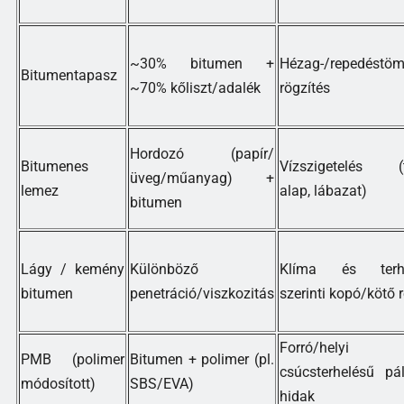
~30% bitumen +
Hézag-/repedéstömí
Bitumentapasz
~70% kőliszt/adalék
rögzítés
Hordozó (papír/
Bitumenes
Vízszigetelés (t
üveg/műanyag) +
lemez
alap, lábazat)
bitumen
Lágy / kemény
Különböző
Klíma és terhe
bitumen
penetráció/viszkozitás
szerinti kopó/kötő 
Forró/helyi
PMB (polimer
Bitumen + polimer (pl.
csúcsterhelésű pál
módosított)
SBS/EVA)
hidak