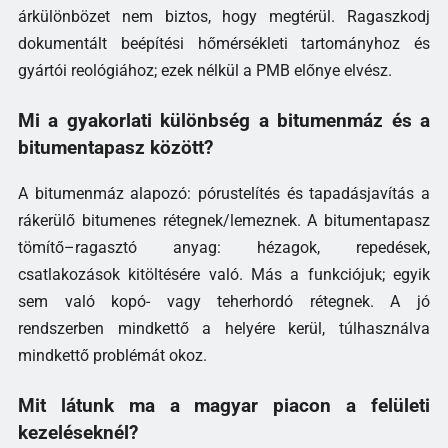
árkülönbözet nem biztos, hogy megtérül. Ragaszkodj
dokumentált beépítési hőmérsékleti tartományhoz és
gyártói reológiához; ezek nélkül a PMB előnye elvész.
Mi a gyakorlati különbség a bitumenmáz és a
bitumentapasz között?
A bitumenmáz alapozó: pórustelítés és tapadásjavítás a
rákerülő bitumenes rétegnek/lemeznek. A bitumentapasz
tömítő–ragasztó anyag: hézagok, repedések,
csatlakozások kitöltésére való. Más a funkciójuk; egyik
sem való kopó- vagy teherhordó rétegnek. A jó
rendszerben mindkettő a helyére kerül, túlhasználva
mindkettő problémát okoz.
Mit látunk ma a magyar piacon a felületi
kezeléseknél?