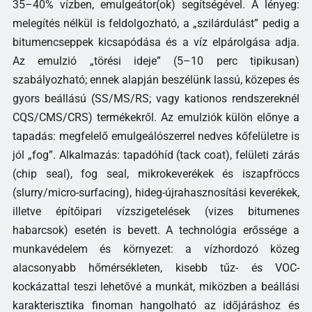
35–40% vízben, emulgeátor(ok) segítségével. A lényeg:
melegítés nélkül is feldolgozható, a „szilárdulást” pedig a
bitumencseppek kicsapódása és a víz elpárolgása adja.
Az emulzió „törési ideje” (5–10 perc tipikusan)
szabályozható; ennek alapján beszélünk lassú, közepes és
gyors beállású (SS/MS/RS; vagy kationos rendszereknél
CQS/CMS/CRS) termékekről. Az emulziók külön előnye a
tapadás: megfelelő emulgeálószerrel nedves kőfelületre is
jól „fog”. Alkalmazás: tapadóhíd (tack coat), felületi zárás
(chip seal), fog seal, mikrokeverékek és iszapfröccs
(slurry/micro-surfacing), hideg-újrahasznosítási keverékek,
illetve építőipari vízszigetelések (vizes bitumenes
habarcsok) esetén is bevett. A technológia erőssége a
munkavédelem és környezet: a vízhordozó közeg
alacsonyabb hőmérsékleten, kisebb tűz- és VOC-
kockázattal teszi lehetővé a munkát, miközben a beállási
karakterisztika finoman hangolható az időjáráshoz és