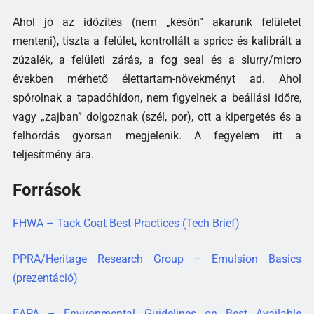
Ahol jó az időzítés (nem „későn” akarunk felületet
menteni), tiszta a felület, kontrollált a spricc és kalibrált a
zúzalék, a felületi zárás, a fog seal és a slurry/micro
években mérhető élettartam-növekményt ad. Ahol
spórolnak a tapadóhídon, nem figyelnek a beállási időre,
vagy „zajban” dolgoznak (szél, por), ott a kipergetés és a
felhordás gyorsan megjelenik. A fegyelem itt a
teljesítmény ára.
Források
FHWA – Tack Coat Best Practices (Tech Brief)
PPRA/Heritage Research Group – Emulsion Basics
(prezentáció)
EAPA – Environmental Guidelines on Best Available