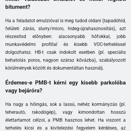
bitument?
Ha a feladatot emulzióval is meg tudod oldani (tapadóhíd,
felületi zárás, slurry/micro, hideg-újrahasznosítás), azt
részesítsd előnyben: alacsonyabb hőfokkal, jobb
munkavédelmi profillal és kisebb VOC-terheléssel
dolgozhatsz. HB-t csak indokolt esetben (pl. speciális
behatolás poros, nagyon száraz kővázba), szabályozott
körülmények között és dokumentáltan használj.
Érdemes-e PMB-t kérni egy kisebb parkolóba
vagy bejáróra?
Ha nagy a hőingás, sok a lassú, nehéz kormányzás (pl.
teherautó, rakodógép), vagy kimondottan hosszú
élettartamot célzol, a PMB hasznos lehet. Ha viszont a
terhelés kicsi és a kivitelezési fegyelem kérdéses, az