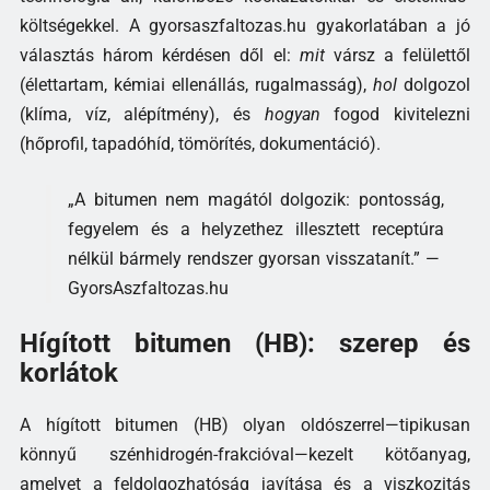
költségekkel. A gyorsaszfaltozas.hu gyakorlatában a jó
választás három kérdésen dől el:
mit
vársz a felülettől
(élettartam, kémiai ellenállás, rugalmasság),
hol
dolgozol
(klíma, víz, alépítmény), és
hogyan
fogod kivitelezni
(hőprofil, tapadóhíd, tömörítés, dokumentáció).
„A bitumen nem magától dolgozik: pontosság,
fegyelem és a helyzethez illesztett receptúra
nélkül bármely rendszer gyorsan visszatanít.” —
GyorsAszfaltozas.hu
Hígított bitumen (HB): szerep és
korlátok
A hígított bitumen (HB) olyan oldószerrel—tipikusan
könnyű szénhidrogén-frakcióval—kezelt kötőanyag,
amelyet a feldolgozhatóság javítása és a viszkozitás