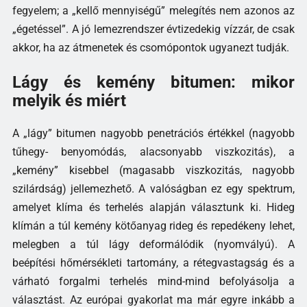
fegyelem; a „kellő mennyiségű” melegítés nem azonos az
„égetéssel”. A jó lemezrendszer évtizedekig vízzár, de csak
akkor, ha az átmenetek és csomópontok ugyanezt tudják.
Lágy és kemény bitumen: mikor
melyik és miért
A „lágy” bitumen nagyobb penetrációs értékkel (nagyobb
tűhegy- benyomódás, alacsonyabb viszkozitás), a
„kemény” kisebbel (magasabb viszkozitás, nagyobb
szilárdság) jellemezhető. A valóságban ez egy spektrum,
amelyet klíma és terhelés alapján választunk ki. Hideg
klímán a túl kemény kötőanyag rideg és repedékeny lehet,
melegben a túl lágy deformálódik (nyomvályú). A
beépítési hőmérsékleti tartomány, a rétegvastagság és a
várható forgalmi terhelés mind-mind befolyásolja a
választást. Az európai gyakorlat ma már egyre inkább a