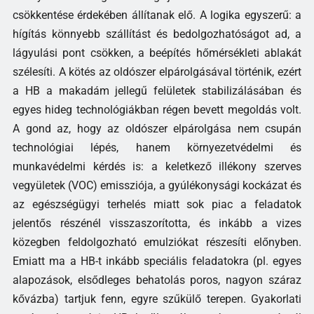
csökkentése érdekében állítanak elő. A logika egyszerű: a
hígítás könnyebb szállítást és bedolgozhatóságot ad, a
lágyulási pont csökken, a beépítés hőmérsékleti ablakát
szélesíti. A kötés az oldószer elpárolgásával történik, ezért
a HB a makadám jellegű felületek stabilizálásában és
egyes hideg technológiákban régen bevett megoldás volt.
A gond az, hogy az oldószer elpárolgása nem csupán
technológiai lépés, hanem környezetvédelmi és
munkavédelmi kérdés is: a keletkező illékony szerves
vegyületek (VOC) emissziója, a gyúlékonysági kockázat és
az egészségügyi terhelés miatt sok piac a feladatok
jelentős részénél visszaszorította, és inkább a vizes
közegben feldolgozható emulziókat részesíti előnyben.
Emiatt ma a HB-t inkább speciális feladatokra (pl. egyes
alapozások, elsődleges behatolás poros, nagyon száraz
kővázba) tartjuk fenn, egyre szűkülő terepen. Gyakorlati