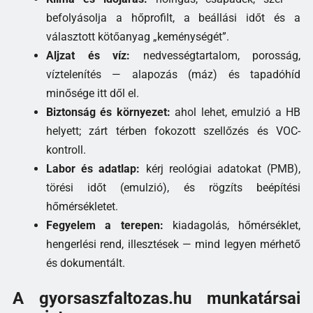
befolyásolja a hőprofilt, a beállási időt és a
választott kötőanyag „keménységét”.
Aljzat és víz:
nedvességtartalom, porosság,
víztelenítés — alapozás (máz) és tapadóhíd
minősége itt dől el.
Biztonság és környezet:
ahol lehet, emulzió a HB
helyett; zárt térben fokozott szellőzés és VOC-
kontroll.
Labor és adatlap:
kérj reológiai adatokat (PMB),
törési időt (emulzió), és rögzíts beépítési
hőmérsékletet.
Fegyelem a terepen:
kiadagolás, hőmérséklet,
hengerlési rend, illesztések — mind legyen mérhető
és dokumentált.
A gyorsaszfaltozas.hu munkatársai