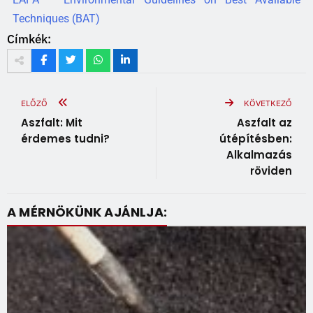
Techniques (BAT)
Címkék:
ELŐZŐ
KÖVETKEZŐ
Aszfalt: Mit
Aszfalt az
érdemes tudni?
útépítésben:
Alkalmazás
röviden
A MÉRNÖKÜNK AJÁNLJA: