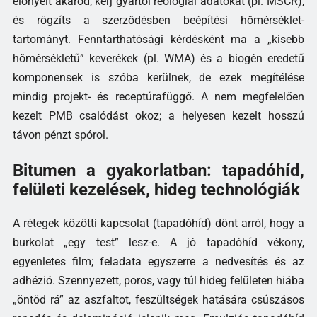
előnyeit akarod, kérj gyártói reológiai adatokat (pl. MSCR),
és rögzíts a szerződésben beépítési hőmérséklet-
tartományt. Fenntarthatósági kérdésként ma a „kisebb
hőmérsékletű” keverékek (pl. WMA) és a biogén eredetű
komponensek is szóba kerülnek, de ezek megítélése
mindig projekt- és receptúrafüggő. A nem megfelelően
kezelt PMB csalódást okoz; a helyesen kezelt hosszú
távon pénzt spórol.
Bitumen a gyakorlatban: tapadóhíd,
felületi kezelések, hideg technológiák
A rétegek közötti kapcsolat (tapadóhíd) dönt arról, hogy a
burkolat „egy test” lesz-e. A jó tapadóhíd vékony,
egyenletes film; feladata egyszerre a nedvesítés és az
adhézió. Szennyezett, poros, vagy túl hideg felületen hiába
„öntöd rá” az aszfaltot, feszültségek hatására csúszásos