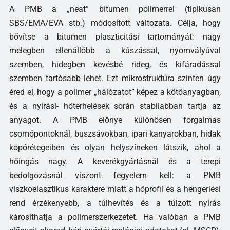
A PMB a „neat” bitumen polimerrel (tipikusan
SBS/EMA/EVA stb.) módosított változata. Célja, hogy
bővítse a bitumen plaszticitási tartományát: nagy
melegben ellenállóbb a kúszással, nyomvályúval
szemben, hidegben kevésbé rideg, és kifáradással
szemben tartósabb lehet. Ezt mikrostruktúra szinten úgy
éred el, hogy a polimer „hálózatot” képez a kötőanyagban,
és a nyírási- hőterhelések során stabilabban tartja az
anyagot. A PMB előnye különösen forgalmas
csomópontoknál, buszsávokban, ipari kanyarokban, hidak
kopórétegeiben és olyan helyszíneken látszik, ahol a
hőingás nagy. A keverékgyártásnál és a terepi
bedolgozásnál viszont fegyelem kell: a PMB
viszkoelasztikus karaktere miatt a hőprofil és a hengerlési
rend érzékenyebb, a túlhevítés és a túlzott nyírás
károsíthatja a polimerszerkezetet. Ha valóban a PMB