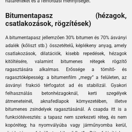
határértéket és a felhordási mennyiséget.
Bitumentapasz (hézagok,
csatlakozások, rögzítések)
A bitumentapasz jellemzően 30% bitumen és 70% ásványi
adalék (kőliszt stb.) összetételű, képlékeny anyag, amely
csatlakozások, dilatációk, kisebb repedések, hézagok
kitöltésére, valamint bitumenes rétegek rögzítő
ragasztására alkalmas. Erőssége a tömítő- és
ragasztóképesség: a bitumenfilm „megy” a felületen, az
ásványi frakció térfogatot ad és stabilizál. Gyakori
felhasználás betonhézagoknál, kerti szegélyek
átmeneteinél, aknafedlapok környezetében, illetve
bitumenes zsindelyek ragasztásánál. A csapda itt is a
funkciótévesztés: a tapasz nem szerkezeti réteg, és nem
kopóréteg; ha nyomvályúba vagy járműnyomba kerül,