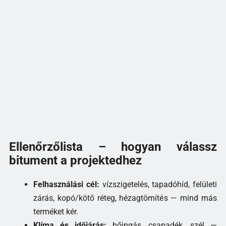
Ellenőrzőlista – hogyan válassz
bitument a projektedhez
Felhasználási cél:
vízszigetelés, tapadóhíd, felületi
zárás, kopó/kötő réteg, hézagtömítés — mind más
terméket kér.
Klíma és időjárás:
hőingás, csapadék, szél —