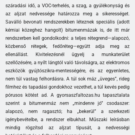
száradási idő, a VOC-terhelés, a szag, a gyúlékonyság és
az aljzat nedvessége határozza meg a sikerességet.
Saválló bevonati rendszerekben léteznek speciális (adott
kémiai közeghez hangolt) bitumenmázak is, de itt már
rendszerben kell gondolkodni: a teljes rétegrend—alapozó,
közbenső rétegek, fedőréteg—együtt adja meg az
ellenállást. Kivitelezésnél ügyelj a munkaterület
szellőzésére, a nyílt lángtól való távolságra, az elektromos
eszközök gyújtószikra-mentességére, és az egyenletes,
nem túl vastag felhordásra. A túl sok máz „üveges”, rideg
filmhez és tapadási gondokhoz vezethet, a túl kevés pedig
pórusos kötést ad. A gyorsaszfaltozas.hu tapasztalata
szerint a bitumenmáz
nem
„mindenre jó” csodaszer:
alapozó, nem ragasztó; ha „bekerül” a szerkezeti
igénybevételbe, a rendszer elbukhat. Műszaki leírásban
mindig rögzítsd az aljzat típusát, a nedvességi