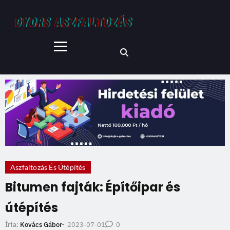
Aszfaltozás És Útépítés
Bitumen fajták: Építőipar és
útépítés
2023-07-01
Írta:
Kovács Gábor
-
0