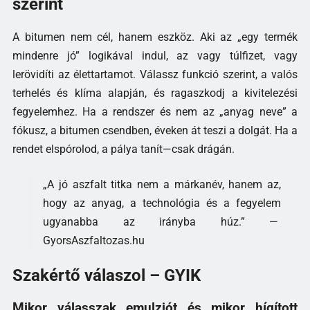
szerint
A bitumen nem cél, hanem eszköz. Aki az „egy termék
mindenre jó” logikával indul, az vagy túlfizet, vagy
lerövidíti az élettartamot. Válassz funkció szerint, a valós
terhelés és klíma alapján, és ragaszkodj a kivitelezési
fegyelemhez. Ha a rendszer és nem az „anyag neve” a
fókusz, a bitumen csendben, éveken át teszi a dolgát. Ha a
rendet elspórolod, a pálya tanít—csak drágán.
„A jó aszfalt titka nem a márkanév, hanem az,
hogy az anyag, a technológia és a fegyelem
ugyanabba az irányba húz.” —
GyorsAszfaltozas.hu
Szakértő válaszol – GYIK
Mikor válasszak emulziót és mikor hígított