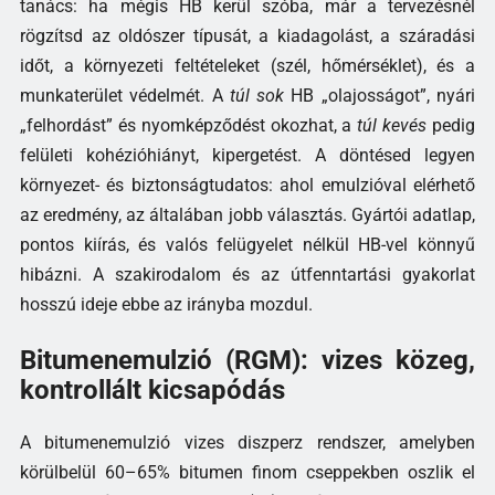
tanács: ha mégis HB kerül szóba, már a tervezésnél
rögzítsd az oldószer típusát, a kiadagolást, a száradási
időt, a környezeti feltételeket (szél, hőmérséklet), és a
munkaterület védelmét. A
túl sok
HB „olajosságot”, nyári
„felhordást” és nyomképződést okozhat, a
túl kevés
pedig
felületi kohézióhiányt, kipergetést. A döntésed legyen
környezet- és biztonságtudatos: ahol emulzióval elérhető
az eredmény, az általában jobb választás. Gyártói adatlap,
pontos kiírás, és valós felügyelet nélkül HB-vel könnyű
hibázni. A szakirodalom és az útfenntartási gyakorlat
hosszú ideje ebbe az irányba mozdul.
Bitumenemulzió (RGM): vizes közeg,
kontrollált kicsapódás
A bitumenemulzió vizes diszperz rendszer, amelyben
körülbelül 60–65% bitumen finom cseppekben oszlik el