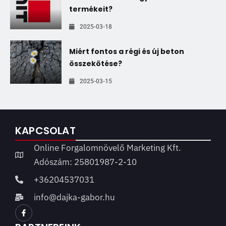
termékeit?
2025-03-18
Miért fontos a régi és új beton
összekötése?
2025-03-15
KAPCSOLAT
Online Forgalomnövelő Marketing Kft.
Adószám: 25801987-2-10
+36204537031
info@dajka-gabor.hu