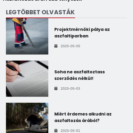
LEGTÖBBET OLVASTÁK
Projektmérnöki pálya az
aszfaltiparban
2025-05-05
Soha ne aszfaltoztass
szerződés nélkül!
2025-05-03
Miért érdemes alkudni az
aszfaltozás árából?
2025-05-01