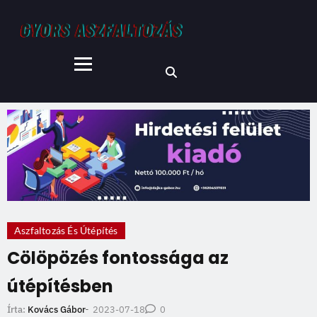
Aszfaltozás És Útépítés
Cölöpözés fontossága az
útépítésben
2023-07-18
Írta:
Kovács Gábor
-
0