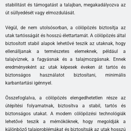
stabilitást és támogatást a talajban, megakadályozva az
út süllyedését vagy elmozdulását.
Végül, de nem utolsósorban, a cölöpözés biztosítja az
utak tartósságát és hosszú élettartamát. A cölöpözés által
biztosított stabil alapok lehetővé teszik az utaknak, hogy
ellenálljanak a természetes elemeknek, például a
talajvíznek, a fagyásnak és a talajmozgásnak. Ennek
eredményeként az utak képesek éveken át tartós és
biztonságos használatot biztosítani, minimális
karbantartási igénnyel.
Összefoglalva, a cölöpözés elengedhetetlen része az
útépítési folyamatnak, biztosítva a stabil, tartós és
biztonságos utakat. A modern cölöpözési technológiák
lehetővé teszik a mérnököknek, hogy megoldják a
különböző talajproblémákat és biztosítsák az utak hosszú