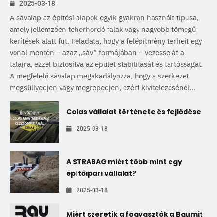
2025-03-18
A sávalap az építési alapok egyik gyakran használt típusa,
amely jellemzően teherhordó falak vagy nagyobb tömegű
kerítések alatt fut. Feladata, hogy a felépítmény terheit egy
vonal mentén – azaz „sáv” formájában – vezesse át a
talajra, ezzel biztosítva az épület stabilitását és tartósságát.
A megfelelő sávalap megakadályozza, hogy a szerkezet
megsüllyedjen vagy megrepedjen, ezért kivitelezésénél...
Colas vállalat története és fejlődése
2025-03-18
A STRABAG miért több mint egy
építőipari vállalat?
2025-03-18
Miért szeretik a fogyasztók a Baumit