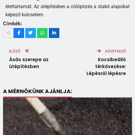
élettartamát. Az útépítésben a cölöpözés a stabil alapokat
képező kulcselem.
Címkék:
ELŐZŐ
KÖVETKEZŐ
Ásás szerepe az
Kocsibeálló
útépítésben
térkövezése:
Lépésről lépésre
A MÉRNÖKÜNK AJÁNLJA: