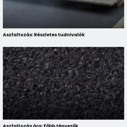
Aszfaltozás: Részletes tudnivalók
Aszfaltozás ára: Főbb tényezők