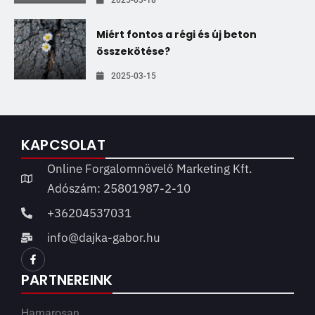
Miért fontos a régi és új beton
összekötése?
2025-03-15
KAPCSOLAT
Online Forgalomnövelő Marketing Kft.
Adószám: 25801987-2-10
+36204537031
info@dajka-gabor.hu
PARTNEREINK
Hamarosan…