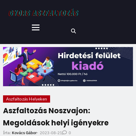
Aszfaltozás Helyeken
Aszfaltozás Noszvajon:
Megoldások helyi igényekre
2023-08-21
Írta:
Kovács Gábor
-
0