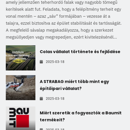
amely jellemzően teherhordó falak vagy nagyobb tömegű
kerítések alatt fut. Feladata, hogy a felépítmény terheit egy
vonal mentén – azaz „sáv” formájában – vezesse át a
talajra, ezzel biztosítva az épület stabilitását és tartósságát.
A megfelelő sávalap megakadályozza, hogy a szerkezet
megsüllyedjen vagy megrepedjen, ezért kivitelezésénél...
Colas vállalat története és fejlődése
2025-03-18
A STRABAG miért több mint egy
építőipari vállalat?
2025-03-18
Miért szeretik a fogyasztók a Baumit
termékeit?
2025-03-18