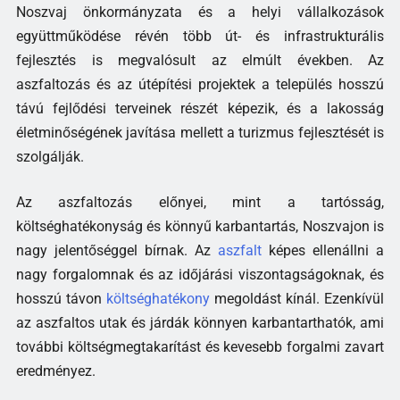
Noszvaj önkormányzata és a helyi vállalkozások
együttműködése révén több út- és infrastrukturális
fejlesztés is megvalósult az elmúlt években. Az
aszfaltozás és az útépítési projektek a település hosszú
távú fejlődési terveinek részét képezik, és a lakosság
életminőségének javítása mellett a turizmus fejlesztését is
szolgálják.
Az aszfaltozás előnyei, mint a tartósság,
költséghatékonyság és könnyű karbantartás, Noszvajon is
nagy jelentőséggel bírnak. Az
aszfalt
képes ellenállni a
nagy forgalomnak és az időjárási viszontagságoknak, és
hosszú távon
költséghatékony
megoldást kínál. Ezenkívül
az aszfaltos utak és járdák könnyen karbantarthatók, ami
további költségmegtakarítást és kevesebb forgalmi zavart
eredményez.