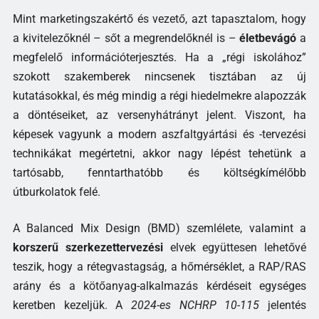
Mint marketingszakértő és vezető, azt tapasztalom, hogy
a kivitelezőknél – sőt a megrendelőknél is –
életbevágó
a
megfelelő információterjesztés. Ha a „régi iskolához”
szokott szakemberek nincsenek tisztában az új
kutatásokkal, és még mindig a régi hiedelmekre alapozzák
a döntéseiket, az versenyhátrányt jelent. Viszont, ha
képesek vagyunk a modern aszfaltgyártási és -tervezési
technikákat megértetni, akkor nagy lépést tehetünk a
tartósabb, fenntarthatóbb és költségkímélőbb
útburkolatok felé.
A Balanced Mix Design (BMD) szemlélete, valamint a
korszerű szerkezettervezési
elvek együttesen lehetővé
teszik, hogy a rétegvastagság, a hőmérséklet, a RAP/RAS
arány és a kötőanyag-alkalmazás kérdéseit egységes
keretben kezeljük. A
2024-es NCHRP 10-115
jelentés