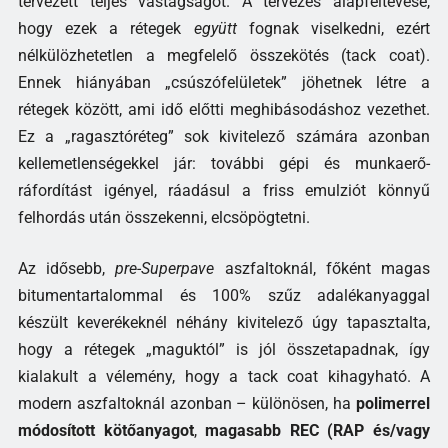
tervezett teljes vastagságot. A tervezés alapfeltevése,
hogy ezek a rétegek
együtt
fognak viselkedni, ezért
nélkülözhetetlen a megfelelő összekötés (tack coat).
Ennek hiányában „csúszófelületek” jöhetnek létre a
rétegek között, ami idő előtti meghibásodáshoz vezethet.
Ez a „ragasztóréteg” sok kivitelező számára azonban
kellemetlenségekkel jár: további gépi és munkaerő-
ráfordítást igényel, ráadásul a friss emulziót könnyű
felhordás után összekenni, elcsöpögtetni.
Az idősebb,
pre-Superpave
aszfaltoknál, főként magas
bitumentartalommal és 100% szűz adalékanyaggal
készült keverékeknél néhány kivitelező úgy tapasztalta,
hogy a rétegek „maguktól” is jól összetapadnak, így
kialakult a vélemény, hogy a tack coat kihagyható. A
modern aszfaltoknál azonban – különösen, ha
polimerrel
módosított kötőanyagot
,
magasabb REC (RAP és/vagy