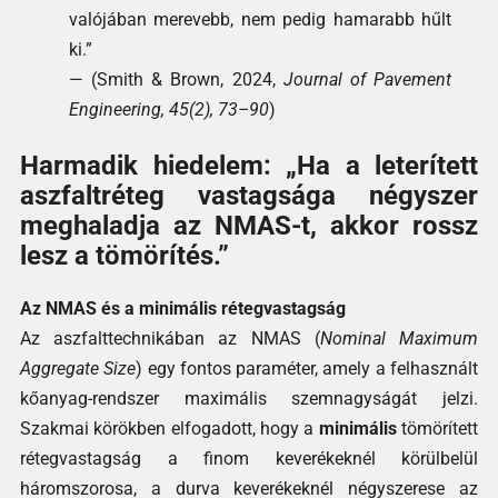
valójában merevebb, nem pedig hamarabb hűlt
ki.”
— (Smith & Brown, 2024,
Journal of Pavement
Engineering, 45(2), 73–90
)
Harmadik hiedelem: „Ha a leterített
aszfaltréteg vastagsága négyszer
meghaladja az NMAS-t, akkor rossz
lesz a tömörítés.”
Az NMAS és a minimális rétegvastagság
Az aszfalttechnikában az NMAS (
Nominal Maximum
Aggregate Size
) egy fontos paraméter, amely a felhasznált
kőanyag-rendszer maximális szemnagyságát jelzi.
Szakmai körökben elfogadott, hogy a
minimális
tömörített
rétegvastagság a finom keverékeknél körülbelül
háromszorosa, a durva keverékeknél négyszerese az