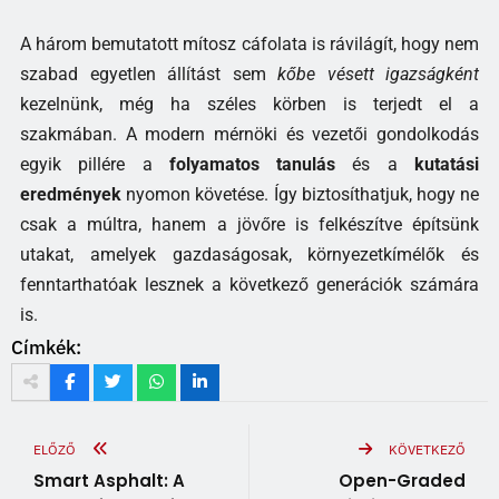
A három bemutatott mítosz cáfolata is rávilágít, hogy nem
szabad egyetlen állítást sem
kőbe vésett igazságként
kezelnünk, még ha széles körben is terjedt el a
szakmában. A modern mérnöki és vezetői gondolkodás
egyik pillére a
folyamatos tanulás
és a
kutatási
eredmények
nyomon követése. Így biztosíthatjuk, hogy ne
csak a múltra, hanem a jövőre is felkészítve építsünk
utakat, amelyek gazdaságosak, környezetkímélők és
fenntarthatóak lesznek a következő generációk számára
is.
Címkék:
ELŐZŐ
KÖVETKEZŐ
Smart Asphalt: A
Open-Graded