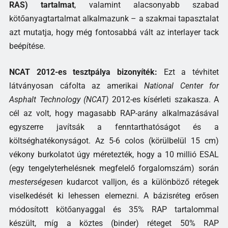
RAS) tartalmat
, valamint alacsonyabb szabad
kötőanyagtartalmat alkalmazunk – a szakmai tapasztalat
azt mutatja, hogy még fontosabbá vált az interlayer tack
beépítése.
NCAT 2012-es tesztpálya bizonyíték:
Ezt a tévhitet
látványosan cáfolta az amerikai
National Center for
Asphalt Technology (NCAT)
2012-es kísérleti szakasza. A
cél az volt, hogy magasabb RAP-arány alkalmazásával
egyszerre javítsák a fenntarthatóságot és a
költséghatékonyságot. Az 5-6 colos (körülbelül 15 cm)
vékony burkolatot úgy méretezték, hogy a 10 millió ESAL
(egy tengelyterhelésnek megfelelő forgalomszám) során
mesterségesen
kudarcot valljon, és a különböző rétegek
viselkedését ki lehessen elemezni. A bázisréteg erősen
módosított kötőanyaggal és 35% RAP tartalommal
készült, míg a köztes (binder) réteget 50% RAP