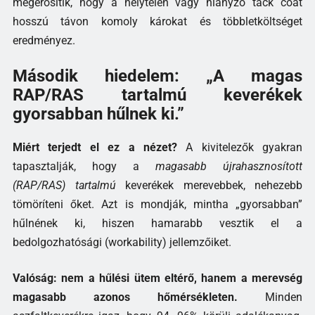
megerősítik, hogy a helytelen vagy hiányzó tack coat
hosszú távon komoly károkat és többletköltséget
eredményez.
Második hiedelem: „A magas
RAP/RAS tartalmú keverékek
gyorsabban hűlnek ki.”
Miért terjedt el ez a nézet?
A kivitelezők gyakran
tapasztalják, hogy a
magasabb újrahasznosított
(RAP/RAS) tartalmú
keverékek merevebbek, nehezebb
tömöríteni őket. Azt is mondják, mintha „gyorsabban”
hűlnének ki, hiszen hamarabb vesztik el a
bedolgozhatósági (workability) jellemzőiket.
Valóság: nem a hűlési ütem eltérő, hanem a merevség
magasabb azonos hőmérsékleten.
Minden