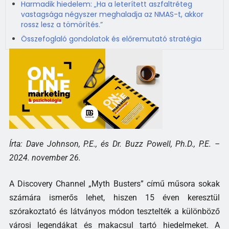
Harmadik hiedelem: „Ha a leterített aszfaltréteg
vastagsága négyszer meghaladja az NMAS-t, akkor
rossz lesz a tömörítés.”
Összefoglaló gondolatok és előremutató stratégia
Írta: Dave Johnson, P.E., és Dr. Buzz Powell, Ph.D., P.E. –
2024. november 26.
A Discovery Channel „Myth Busters” című műsora sokak
számára ismerős lehet, hiszen 15 éven keresztül
szórakoztató és látványos módon tesztelték a különböző
városi legendákat és makacsul tartó hiedelmeket. A