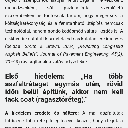
objektív szempontok alapján felülvizsgálni. Tervezőként,
menedzserként, sőt pszichológiai szemléletű
szakemberként is fontosnak tartom, hogy megértsük: a
költséghatékonyság és a fenntartható útépítés nemcsak
technológiai, hanem gondolkodásmód-váltási kérdés is. A
cikkben bemutatott kísérletek és friss kutatási eredmények
(például
Smith & Brown, 2024, „Revisiting Long-Held
Asphalt Beliefs”, Journal of Pavement Engineering, 45(2),
73–90
) rávilágítanak a valós helyzetekre.
Első hiedelem: „Ha több
aszfaltréteget egymás után, rövid
időn belül építünk, akkor nem kell
tack coat (ragasztóréteg).”
A hiedelem eredete és háttere:
A mai aszfaltutak
többsége több réteg felépítésével készül, hogy elérjük a