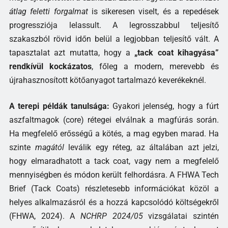
átlag feletti forgalmat
is sikeresen viselt, és a repedések
progressziója lelassult. A legrosszabbul teljesítő
szakaszból rövid időn belül a legjobban teljesítő vált. A
tapasztalat azt mutatta, hogy a
„tack coat kihagyása”
rendkívül kockázatos
, főleg a modern, merevebb és
újrahasznosított kötőanyagot tartalmazó keverékeknél.
A terepi példák tanulsága:
Gyakori jelenség, hogy a fúrt
aszfaltmagok (core) rétegei elválnak a magfúrás során.
Ha megfelelő erősségű a kötés, a mag egyben marad. Ha
szinte
magától
leválik egy réteg, az általában azt jelzi,
hogy elmaradhatott a tack coat, vagy nem a megfelelő
mennyiségben és módon került felhordásra. A FHWA Tech
Brief (Tack Coats) részletesebb információkat közöl a
helyes alkalmazásról és a hozzá kapcsolódó költségekről
(FHWA, 2024). A
NCHRP 2024/05
vizsgálatai szintén