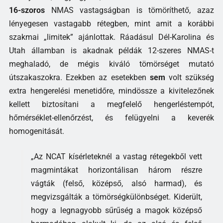
16-szoros
NMAS vastagságban is tömöríthető, azaz
lényegesen vastagabb rétegben, mint amit a korábbi
szakmai „limitek” ajánlottak. Ráadásul Dél-Karolina és
Utah államban is akadnak példák 12-szeres NMAS-t
meghaladó, de mégis kiváló tömörséget mutató
útszakaszokra. Ezekben az esetekben
sem
volt szükség
extra hengerelési menetidőre, mindössze a kivitelezőnek
kellett biztosítani a megfelelő hengerléstempót,
hőmérséklet-ellenőrzést, és felügyelni a keverék
homogenitását.
„Az NCAT kísérleteknél a vastag rétegekből vett
magmintákat horizontálisan három részre
vágták (felső, középső, alsó harmad), és
megvizsgálták a tömörségkülönbséget. Kiderült,
hogy a legnagyobb sűrűség a magok középső