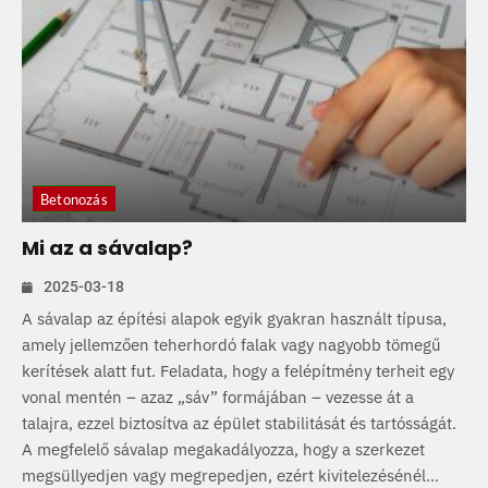
Betonozás
Mi az a sávalap?
2025-03-18
A sávalap az építési alapok egyik gyakran használt típusa,
amely jellemzően teherhordó falak vagy nagyobb tömegű
kerítések alatt fut. Feladata, hogy a felépítmény terheit egy
vonal mentén – azaz „sáv” formájában – vezesse át a
talajra, ezzel biztosítva az épület stabilitását és tartósságát.
A megfelelő sávalap megakadályozza, hogy a szerkezet
megsüllyedjen vagy megrepedjen, ezért kivitelezésénél...