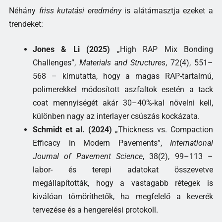
Néhány
friss kutatási eredmény
is alátámasztja ezeket a
trendeket:
Jones & Li (2025)
„High RAP Mix Bonding
Challenges”,
Materials and Structures
, 72(4), 551–
568 – kimutatta, hogy a magas RAP-tartalmú,
polimerekkel módosított aszfaltok esetén a tack
coat mennyiségét akár 30–40%-kal növelni kell,
különben nagy az interlayer csúszás kockázata.
Schmidt et al. (2024)
„Thickness vs. Compaction
Efficacy in Modern Pavements”,
International
Journal of Pavement Science
, 38(2), 99–113 –
labor- és terepi adatokat összevetve
megállapították, hogy a vastagabb rétegek is
kiválóan tömöríthetők, ha megfelelő a keverék
tervezése és a hengerelési protokoll.