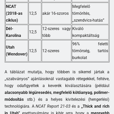
NCAT
Megfelelő
(2018-as
12,5
akár 16-szoros
tömörítés,
ciklus)
„szendvics-hatás”
Dél-
12-szeres vagy
Kiváló
12,5
Karolina
több
kompaktáltság
96% feletti
Utah
12,5
12-szeres
tömörség, tartós
(Wendover)
burkolat
A táblázat mutatja, hogy többen is sikerrel jártak a
„szabványos” ajánlásoknál vastagabb rétegekkel, feltéve,
hogy odafigyeltek a keverék kiválasztására (például
alacsonyabb légüresedés
,
megfelelő kötőanyag
,
polimer-
módosítás
stb.) és a helyes kivitelezési (hengerlési)
technológiára. A
NCAT Report 21-03
és a
„Thick and rich
in Utah”
esettanulmány is kitér arra, hogy a
merevebb