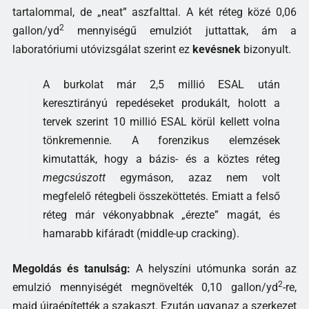
tartalommal, de „neat” aszfalttal. A két réteg közé 0,06
2
gallon/yd
mennyiségű emulziót juttattak, ám a
laboratóriumi utóvizsgálat szerint ez
kevésnek
bizonyult.
A burkolat már 2,5 millió ESAL után
keresztirányú repedéseket produkált, holott a
tervek szerint 10 millió ESAL körül kellett volna
tönkremennie. A forenzikus elemzések
kimutatták, hogy a bázis- és a köztes réteg
megcsúszott
egymáson, azaz nem volt
megfelelő rétegbeli összeköttetés. Emiatt a felső
réteg már vékonyabbnak „érezte” magát, és
hamarabb kifáradt (middle-up cracking).
Megoldás és tanulság:
A helyszíni utómunka során az
2
emulzió mennyiségét megnövelték 0,10 gallon/yd
-re,
majd újraépítették a szakaszt. Ezután ugyanaz a szerkezet