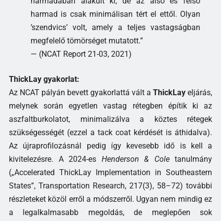
harmadában alakult ki, de az alsó és felső
harmad is csak minimálisan tért el ettől. Olyan
’szendvics’ volt, amely a teljes vastagságban
megfelelő tömörséget mutatott.”
— (NCAT Report 21-03, 2021)
ThickLay gyakorlat:
Az NCAT pályán bevett gyakorlattá vált a
ThickLay
eljárás,
melynek során egyetlen vastag rétegben építik ki az
aszfaltburkolatot, minimalizálva a köztes rétegek
szükségességét (ezzel a tack coat kérdését is áthidalva).
Az újraprofilozásnál pedig így kevesebb idő is kell a
kivitelezésre. A 2024-es
Henderson & Cole
tanulmány
(„Accelerated ThickLay Implementation in Southeastern
States”, Transportation Research, 217(3), 58–72) további
részleteket közöl erről a módszerről. Ugyan nem mindig ez
a legalkalmasabb megoldás, de meglepően sok