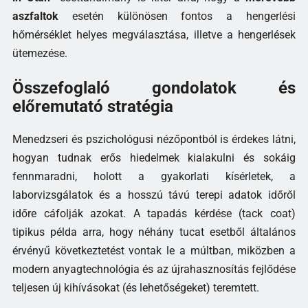
aszfaltok
esetén különösen fontos a hengerlési
hőmérséklet helyes megválasztása, illetve a hengerlések
ütemezése.
Összefoglaló gondolatok és
előremutató stratégia
Menedzseri és pszichológusi nézőpontból is érdekes látni,
hogyan tudnak erős hiedelmek kialakulni és sokáig
fennmaradni, holott a gyakorlati kísérletek, a
laborvizsgálatok és a hosszú távú terepi adatok időről
időre cáfolják azokat. A tapadás kérdése (tack coat)
tipikus példa arra, hogy néhány tucat esetből általános
érvényű következtetést vontak le a múltban, miközben a
modern anyagtechnológia és az újrahasznosítás fejlődése
teljesen új kihívásokat (és lehetőségeket) teremtett.