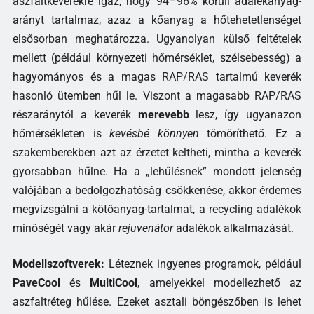
aszfaltkeverékre igaz, hogy 94–96% körüli adalékanyag-
arányt tartalmaz, azaz a kőanyag a hőtehetetlenséget
elsősorban meghatározza. Ugyanolyan külső feltételek
mellett (például környezeti hőmérséklet, szélsebesség) a
hagyományos és a magas RAP/RAS tartalmú keverék
hasonló ütemben hűl le. Viszont a magasabb RAP/RAS
részaránytól a keverék
merevebb
lesz, így ugyanazon
hőmérsékleten is
kevésbé könnyen
tömöríthető. Ez a
szakemberekben azt az érzetet keltheti, mintha a keverék
gyorsabban hűlne. Ha a „lehűlésnek” mondott jelenség
valójában a bedolgozhatóság csökkenése, akkor érdemes
megvizsgálni a kötőanyag-tartalmat, a recycling adalékok
minőségét vagy akár
rejuvenátor
adalékok alkalmazását.
Modellszoftverek:
Léteznek ingyenes programok, például
PaveCool
és
MultiCool
, amelyekkel modellezhető az
aszfaltréteg hűlése. Ezeket asztali böngészőben is lehet