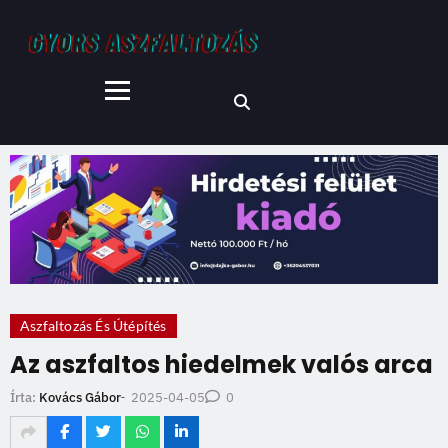
Aszfaltozás És Útépítés
Az aszfaltos hiedelmek valós arca
2025-04-05
Írta:
Kovács Gábor
-
0