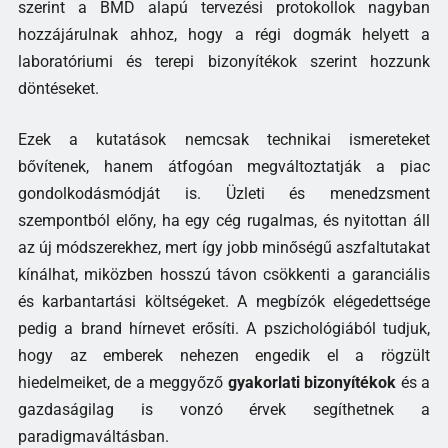
szerint a BMD alapú tervezési protokollok nagyban
hozzájárulnak ahhoz, hogy a régi dogmák helyett a
laboratóriumi és terepi bizonyítékok szerint hozzunk
döntéseket.
Ezek a kutatások nemcsak technikai ismereteket
bővítenek, hanem átfogóan megváltoztatják a piac
gondolkodásmódját is. Üzleti és menedzsment
szempontból előny, ha egy cég rugalmas, és nyitottan áll
az új módszerekhez, mert így jobb minőségű aszfaltutakat
kínálhat, miközben hosszú távon csökkenti a garanciális
és karbantartási költségeket. A megbízók elégedettsége
pedig a brand hírnevet erősíti. A pszichológiából tudjuk,
hogy az emberek nehezen engedik el a rögzült
hiedelmeiket, de a meggyőző
gyakorlati bizonyítékok
és a
gazdaságilag is vonzó érvek segíthetnek a
paradigmaváltásban.