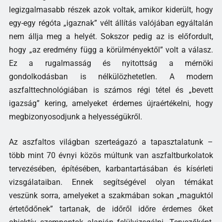
legizgalmasabb részek azok voltak, amikor kiderült, hogy
egy-egy régóta „igaznak” vélt állítás valójában egyáltalán
nem állja meg a helyét. Sokszor pedig az is előfordult,
hogy „az eredmény függ a körülményektől” volt a válasz.
Ez a rugalmasság és nyitottság a mérnöki
gondolkodásban is nélkülözhetetlen. A modern
aszfalttechnológiában is számos régi tétel és „bevett
igazság” kering, amelyeket érdemes újraértékelni, hogy
megbizonyosodjunk a helyességükről.
Az aszfaltos világban szerteágazó a tapasztalatunk –
több mint 70 évnyi közös múltunk van aszfaltburkolatok
tervezésében, építésében, karbantartásában és kísérleti
vizsgálataiban. Ennek segítségével olyan témákat
veszünk sorra, amelyeket a szakmában sokan „maguktól
értetődőnek” tartanak, de időről időre érdemes őket