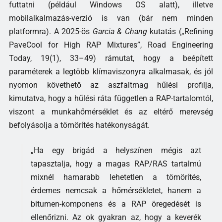
futtatni (például Windows OS alatt), illetve
mobilalkalmazás-verzió is van (bár nem minden
platformra). A 2025-ös
Garcia & Chang
kutatás („Refining
PaveCool for High RAP Mixtures”, Road Engineering
Today, 19(1), 33–49) rámutat, hogy a beépített
paraméterek a legtöbb klímaviszonyra alkalmasak, és jól
nyomon követhető az aszfaltmag hűlési profilja,
kimutatva, hogy a hűlési ráta független a RAP-tartalomtól,
viszont a munkahőmérséklet és az eltérő merevség
befolyásolja a tömörítés hatékonyságát.
„Ha egy brigád a helyszínen mégis azt
tapasztalja, hogy a magas RAP/RAS tartalmú
mixnél hamarabb lehetetlen a tömörítés,
érdemes nemcsak a hőmérsékletet, hanem a
bitumen-komponens és a RAP öregedését is
ellenőrizni. Az ok gyakran az, hogy a keverék