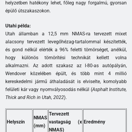
helyzetben hatékony lehet, főleg nagy forgalmú, gyorsan
épülő útszakaszokon.
Utahi példa:
Utah államban a 12,5 mm NMAS-ra tervezett mixet
alacsony tervezett levegőhézag-tartalommal készítették,
és gond nélkül elérték a 96% feletti tömörséget, anélkül,
hogy különös tömörítési technikát kellett volna
alkalmazni. Az adott szakasz az I-80-as autópályán,
Wendover közelében épült, és több mint 4 millió
kereskedelmi jármű áthaladását is elviselte, komolyabb
felületi kár vagy nyomvályosodás nélkül (
Asphalt Institute,
Thick and Rich in Utah, 2022
).
Tervezett
NMAS
Helyszín
vastagság (x
Eredmény
(mm)
NMAS)