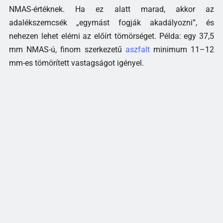
NMAS-értéknek. Ha ez alatt marad, akkor az
adalékszemcsék „egymást fogják akadályozni”, és
nehezen lehet elérni az előírt tömörséget. Példa: egy 37,5
mm NMAS-ú, finom szerkezetű
aszfalt
minimum 11–12
mm-es tömörített vastagságot igényel.