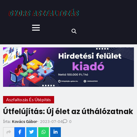
Aszfaltozás És Útépítés
Útfelújítás: Új élet az úthálózatnak
2023-07-04
Írta:
Kovács Gábor
-
0