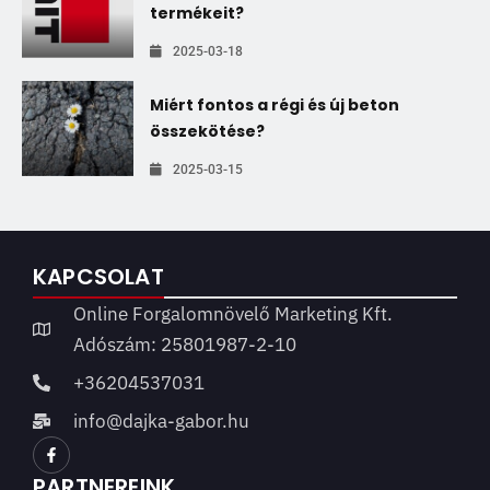
termékeit?
2025-03-18
Miért fontos a régi és új beton
összekötése?
2025-03-15
KAPCSOLAT
Online Forgalomnövelő Marketing Kft.
Adószám: 25801987-2-10
+36204537031
info@dajka-gabor.hu
PARTNEREINK