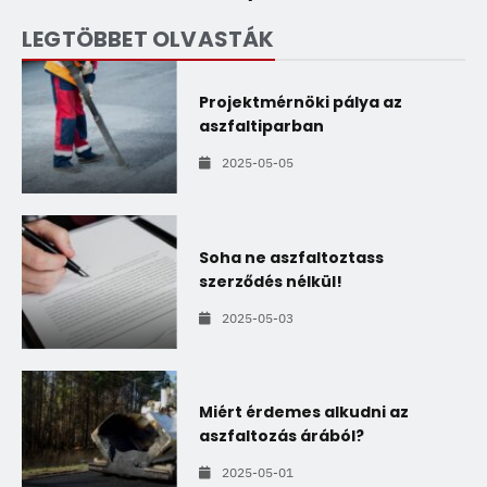
LEGTÖBBET OLVASTÁK
Projektmérnöki pálya az
aszfaltiparban
2025-05-05
Soha ne aszfaltoztass
szerződés nélkül!
2025-05-03
Miért érdemes alkudni az
aszfaltozás árából?
2025-05-01