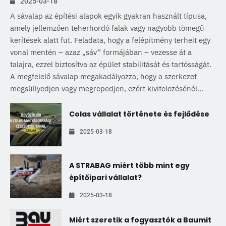
2025-03-18
A sávalap az építési alapok egyik gyakran használt típusa,
amely jellemzően teherhordó falak vagy nagyobb tömegű
kerítések alatt fut. Feladata, hogy a felépítmény terheit egy
vonal mentén – azaz „sáv” formájában – vezesse át a
talajra, ezzel biztosítva az épület stabilitását és tartósságát.
A megfelelő sávalap megakadályozza, hogy a szerkezet
megsüllyedjen vagy megrepedjen, ezért kivitelezésénél...
Colas vállalat története és fejlődése
2025-03-18
A STRABAG miért több mint egy
építőipari vállalat?
2025-03-18
Miért szeretik a fogyasztók a Baumit