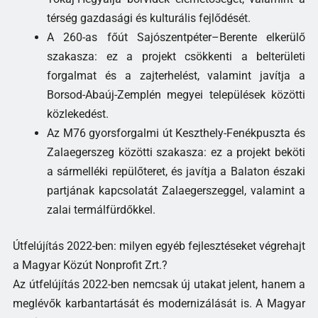
térség gazdasági és kulturális fejlődését.
A 260-as főút Sajószentpéter–Berente elkerülő
szakasza: ez a projekt csökkenti a belterületi
forgalmat és a zajterhelést, valamint javítja a
Borsod-Abaúj-Zemplén megyei települések közötti
közlekedést.
Az M76 gyorsforgalmi út Keszthely-Fenékpuszta és
Zalaegerszeg közötti szakasza: ez a projekt beköti
a sármelléki repülőteret, és javítja a Balaton északi
partjának kapcsolatát Zalaegerszeggel, valamint a
zalai termálfürdőkkel.
Útfelújítás 2022-ben: milyen egyéb fejlesztéseket végrehajt
a Magyar Közút Nonprofit Zrt.?
Az útfelújítás 2022-ben nemcsak új utakat jelent, hanem a
meglévők karbantartását és modernizálását is. A Magyar