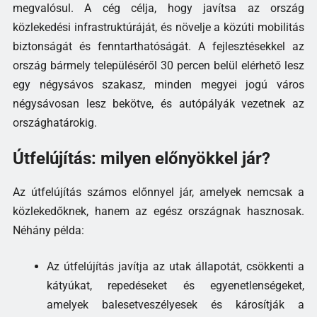
megvalósul. A cég célja, hogy javítsa az ország
közlekedési infrastruktúráját, és növelje a közúti mobilitás
biztonságát és fenntarthatóságát. A fejlesztésekkel az
ország bármely településéről 30 percen belül elérhető lesz
egy négysávos szakasz, minden megyei jogú város
négysávosan lesz bekötve, és autópályák vezetnek az
országhatárokig.
Útfelújítás: milyen előnyökkel jár?
Az útfelújítás számos előnnyel jár, amelyek nemcsak a
közlekedőknek, hanem az egész országnak hasznosak.
Néhány példa:
Az útfelújítás javítja az utak állapotát, csökkenti a
kátyúkat, repedéseket és egyenetlenségeket,
amelyek balesetveszélyesek és károsítják a