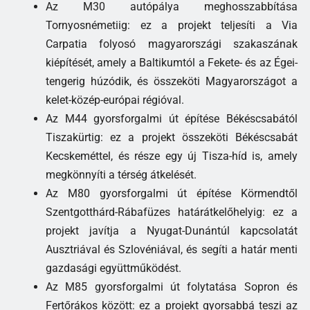
Az M30 autópálya meghosszabbítása
Tornyosnémetiig: ez a projekt teljesíti a Via
Carpatia folyosó magyarországi szakaszának
kiépítését, amely a Baltikumtól a Fekete- és az Égei-
tengerig húzódik, és összeköti Magyarországot a
kelet-közép-európai régióval.
Az M44 gyorsforgalmi út építése Békéscsabától
Tiszakürtig: ez a projekt összeköti Békéscsabát
Kecskeméttel, és része egy új Tisza-híd is, amely
megkönnyíti a térség átkelését.
Az M80 gyorsforgalmi út építése Körmendtől
Szentgotthárd-Rábafüzes határátkelőhelyig: ez a
projekt javítja a Nyugat-Dunántúl kapcsolatát
Ausztriával és Szlovéniával, és segíti a határ menti
gazdasági együttműködést.
Az M85 gyorsforgalmi út folytatása Sopron és
Fertőrákos között: ez a projekt gyorsabbá teszi az