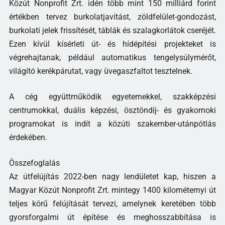
Közút Nonprofit Zrt. idén több mint 150 milliárd forint
értékben tervez burkolatjavítást, zöldfelület-gondozást,
burkolati jelek frissítését, táblák és szalagkorlátok cseréjét.
Ezen kívül kísérleti út- és hídépítési projekteket is
végrehajtanak, például automatikus tengelysúlymérőt,
világító kerékpárutat, vagy üvegaszfaltot tesztelnek.
A cég együttműködik egyetemekkel, szakképzési
centrumokkal, duális képzési, ösztöndíj- és gyakornoki
programokat is indít a közúti szakember-utánpótlás
érdekében.
Összefoglalás
Az útfelújítás 2022-ben nagy lendületet kap, hiszen a
Magyar Közút Nonprofit Zrt. mintegy 1400 kilométernyi út
teljes körű felújítását tervezi, amelynek keretében több
gyorsforgalmi út építése és meghosszabbítása is