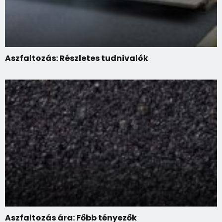
Aszfaltozás: Részletes tudnivalók
Aszfaltozás ára: Főbb tényezők