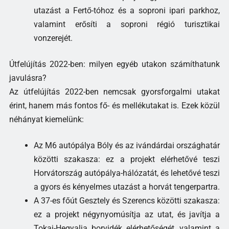
utazást a Fertő-tóhoz és a soproni ipari parkhoz,
valamint erősíti a soproni régió turisztikai
vonzerejét.
Útfelújítás 2022-ben: milyen egyéb utakon számíthatunk
javulásra?
Az útfelújítás 2022-ben nemcsak gyorsforgalmi utakat
érint, hanem más fontos fő- és mellékutakat is. Ezek közül
néhányat kiemelünk:
Az M6 autópálya Bóly és az ivándárdai országhatár
közötti szakasza: ez a projekt elérhetővé teszi
Horvátország autópálya-hálózatát, és lehetővé teszi
a gyors és kényelmes utazást a horvát tengerpartra.
A 37-es főút Gesztely és Szerencs közötti szakasza:
ez a projekt négynyomúsítja az utat, és javítja a
Tokaj-Hegyalja borvidék elérhetőségét, valamint a