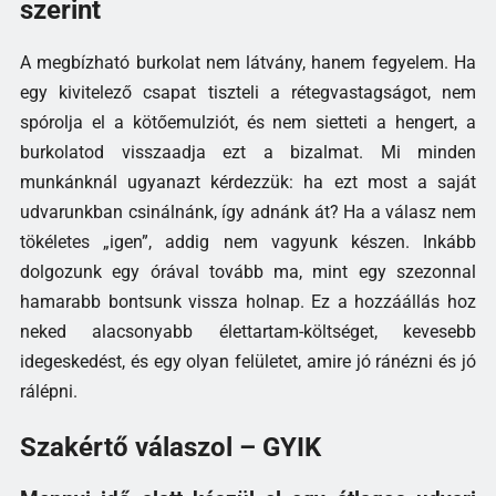
szerint
A megbízható burkolat nem látvány, hanem fegyelem. Ha
egy kivitelező csapat tiszteli a rétegvastagságot, nem
spórolja el a kötőemulziót, és nem sietteti a hengert, a
burkolatod visszaadja ezt a bizalmat. Mi minden
munkánknál ugyanazt kérdezzük: ha ezt most a saját
udvarunkban csinálnánk, így adnánk át? Ha a válasz nem
tökéletes „igen”, addig nem vagyunk készen. Inkább
dolgozunk egy órával tovább ma, mint egy szezonnal
hamarabb bontsunk vissza holnap. Ez a hozzáállás hoz
neked alacsonyabb élettartam-költséget, kevesebb
idegeskedést, és egy olyan felületet, amire jó ránézni és jó
rálépni.
Szakértő válaszol – GYIK