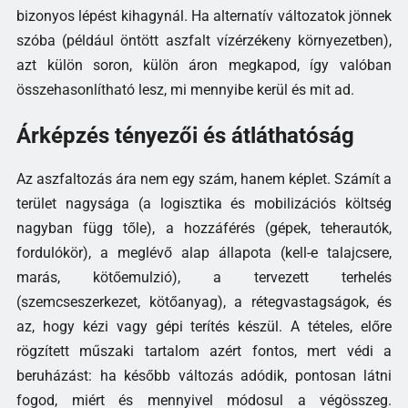
bizonyos lépést kihagynál. Ha alternatív változatok jönnek
szóba (például öntött aszfalt vízérzékeny környezetben),
azt külön soron, külön áron megkapod, így valóban
összehasonlítható lesz, mi mennyibe kerül és mit ad.
Árképzés tényezői és átláthatóság
Az aszfaltozás ára nem egy szám, hanem képlet. Számít a
terület nagysága (a logisztika és mobilizációs költség
nagyban függ tőle), a hozzáférés (gépek, teherautók,
fordulókör), a meglévő alap állapota (kell-e talajcsere,
marás, kötőemulzió), a tervezett terhelés
(szemcseszerkezet, kötőanyag), a rétegvastagságok, és
az, hogy kézi vagy gépi terítés készül. A tételes, előre
rögzített műszaki tartalom azért fontos, mert védi a
beruházást: ha később változás adódik, pontosan látni
fogod, miért és mennyivel módosul a végösszeg.