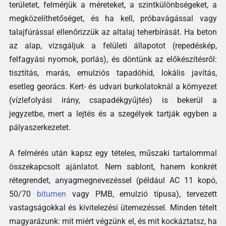
területet, felmérjük a méreteket, a szintkülönbségeket, a
megközelíthetőséget, és ha kell, próbavágással vagy
talajfúrással ellenőrizzük az altalaj teherbírását. Ha beton
az alap, vizsgáljuk a felületi állapotot (repedéskép,
felfagyási nyomok, porlás), és döntünk az előkészítésről:
tisztítás, marás, emulziós tapadóhíd, lokális javítás,
esetleg georács. Kert- és udvari burkolatoknál a környezet
(vízlefolyási irány, csapadékgyűjtés) is bekerül a
jegyzetbe, mert a lejtés és a szegélyek tartják egyben a
pályaszerkezetet.
A felmérés után kapsz egy tételes, műszaki tartalommal
összekapcsolt ajánlatot. Nem sablont, hanem konkrét
rétegrendet, anyagmegnevezéssel (például AC 11 kopó,
50/70
bitumen
vagy PMB, emulzió típusa), tervezett
vastagságokkal és kivitelezési ütemezéssel. Minden tételt
magyarázunk: mit miért végzünk el, és mit kockáztatsz, ha