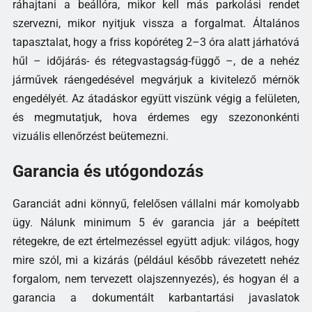
ráhajtani a beállóra, mikor kell más parkolási rendet
szervezni, mikor nyitjuk vissza a forgalmat. Általános
tapasztalat, hogy a friss kopóréteg 2–3 óra alatt járhatóvá
hűl – időjárás- és rétegvastagság-függő –, de a nehéz
járművek ráengedésével megvárjuk a kivitelező mérnök
engedélyét. Az átadáskor együtt viszünk végig a felületen,
és megmutatjuk, hova érdemes egy szezononkénti
vizuális ellenőrzést beütemezni.
Garancia és utógondozás
Garanciát adni könnyű, felelősen vállalni már komolyabb
ügy. Nálunk minimum 5 év garancia jár a beépített
rétegekre, de ezt értelmezéssel együtt adjuk: világos, hogy
mire szól, mi a kizárás (például később rávezetett nehéz
forgalom, nem tervezett olajszennyezés), és hogyan él a
garancia a dokumentált karbantartási javaslatok