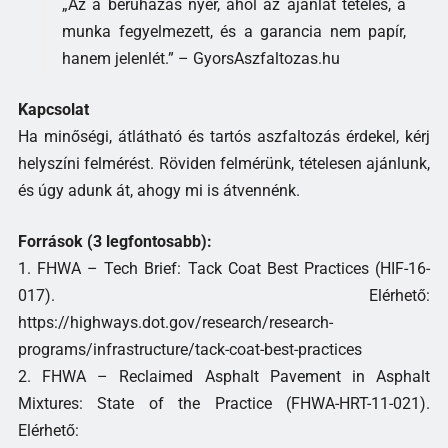
„Az a beruházás nyer, ahol az ajánlat tételes, a
munka fegyelmezett, és a garancia nem papír,
hanem jelenlét.” – GyorsAszfaltozas.hu
Kapcsolat
Ha minőségi, átlátható és tartós aszfaltozás érdekel, kérj
helyszíni felmérést. Röviden felmérünk, tételesen ajánlunk,
és úgy adunk át, ahogy mi is átvennénk.
Források (3 legfontosabb):
1. FHWA – Tech Brief: Tack Coat Best Practices (HIF-16-
017). Elérhető:
https://highways.dot.gov/research/research-
programs/infrastructure/tack-coat-best-practices
2. FHWA – Reclaimed Asphalt Pavement in Asphalt
Mixtures: State of the Practice (FHWA-HRT-11-021).
Elérhető: