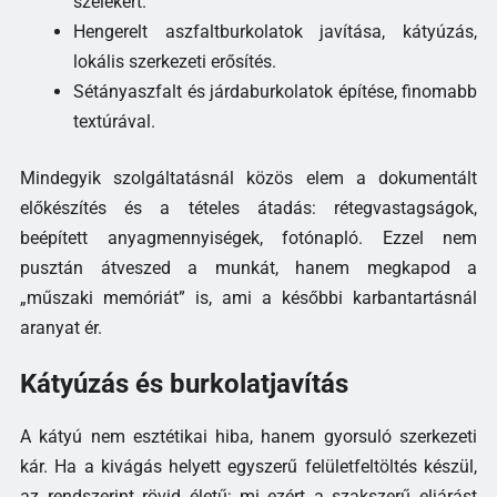
szélekért.
Hengerelt aszfaltburkolatok javítása, kátyúzás,
lokális szerkezeti erősítés.
Sétányaszfalt és járdaburkolatok építése, finomabb
textúrával.
Mindegyik szolgáltatásnál közös elem a dokumentált
előkészítés és a tételes átadás: rétegvastagságok,
beépített anyagmennyiségek, fotónapló. Ezzel nem
pusztán átveszed a munkát, hanem megkapod a
„műszaki memóriát” is, ami a későbbi karbantartásnál
aranyat ér.
Kátyúzás és burkolatjavítás
A kátyú nem esztétikai hiba, hanem gyorsuló szerkezeti
kár. Ha a kivágás helyett egyszerű felületfeltöltés készül,
az rendszerint rövid életű; mi ezért a szakszerű eljárást