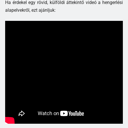
Ha érdekel egy rövid, külföldi áttekintő videó a hengerlési
alapelvekről, ezt ajánljuk: