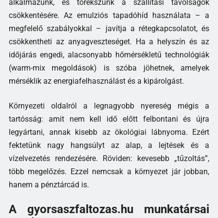
alkalmazunk, és törekszünk a szállítási távolságok
csökkentésére. Az emulziós tapadóhíd használata – a
megfelelő szabályokkal – javítja a rétegkapcsolatot, és
csökkentheti az anyagveszteséget. Ha a helyszín és az
időjárás engedi, alacsonyabb hőmérsékletű technológiák
(warm-mix megoldások) is szóba jöhetnek, amelyek
mérséklik az energiafelhasználást és a kipárolgást.
Környezeti oldalról a legnagyobb nyereség mégis a
tartósság: amit nem kell idő előtt felbontani és újra
legyártani, annak kisebb az ökológiai lábnyoma. Ezért
fektetünk nagy hangsúlyt az alap, a lejtések és a
vízelvezetés rendezésére. Röviden: kevesebb „tűzoltás”,
több megelőzés. Ezzel nemcsak a környezet jár jobban,
hanem a pénztárcád is.
A gyorsaszfaltozas.hu munkatársai