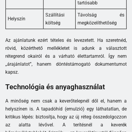
tartósabb
Szállítási
Távolság és
Helyszín
költség
megközelíthetőség
Az ajánlatunk ezért tételes és levezetett. Ha szeretnéd,
rövid, közérthető mellékletet is adunk a választott
rétegrend okairól és a várható élettartamról. Így nem
„árajánlatot”, hanem döntéstámogató dokumentumot
kapsz.
Technológia és anyaghasználat
A minőség nem csak a keverőtelepnél dől el, hanem a
helyszínen is. A tapadóhíd (emulzió) egy láthatatlan, de
kritikus lépés: biztosítja, hogy az új réteg összedolgozzon
az alatta lévővel. A terítésnél a keverék