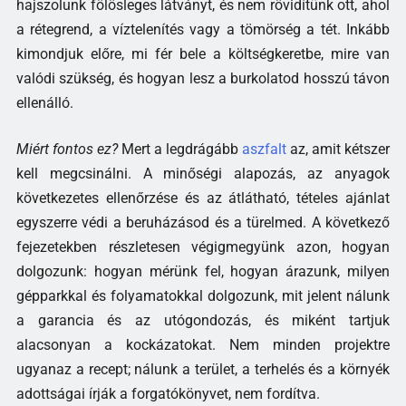
hajszolunk fölösleges látványt, és nem rövidítünk ott, ahol
a rétegrend, a víztelenítés vagy a tömörség a tét. Inkább
kimondjuk előre, mi fér bele a költségkeretbe, mire van
valódi szükség, és hogyan lesz a burkolatod hosszú távon
ellenálló.
Miért fontos ez?
Mert a legdrágább
aszfalt
az, amit kétszer
kell megcsinálni. A minőségi alapozás, az anyagok
következetes ellenőrzése és az átlátható, tételes ajánlat
egyszerre védi a beruházásod és a türelmed. A következő
fejezetekben részletesen végigmegyünk azon, hogyan
dolgozunk: hogyan mérünk fel, hogyan árazunk, milyen
gépparkkal és folyamatokkal dolgozunk, mit jelent nálunk
a garancia és az utógondozás, és miként tartjuk
alacsonyan a kockázatokat. Nem minden projektre
ugyanaz a recept; nálunk a terület, a terhelés és a környék
adottságai írják a forgatókönyvet, nem fordítva.