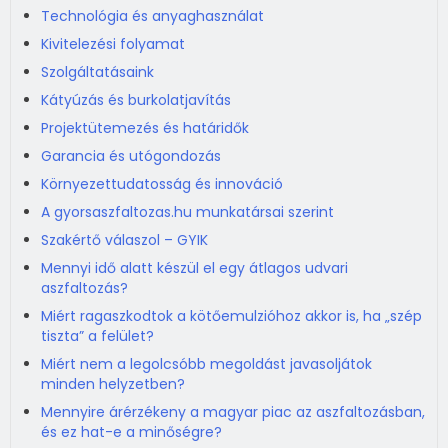
Technológia és anyaghasználat
Kivitelezési folyamat
Szolgáltatásaink
Kátyúzás és burkolatjavítás
Projektütemezés és határidők
Garancia és utógondozás
Környezettudatosság és innováció
A gyorsaszfaltozas.hu munkatársai szerint
Szakértő válaszol – GYIK
Mennyi idő alatt készül el egy átlagos udvari
aszfaltozás?
Miért ragaszkodtok a kötőemulzióhoz akkor is, ha „szép
tiszta” a felület?
Miért nem a legolcsóbb megoldást javasoljátok
minden helyzetben?
Mennyire árérzékeny a magyar piac az aszfaltozásban,
és ez hat-e a minőségre?