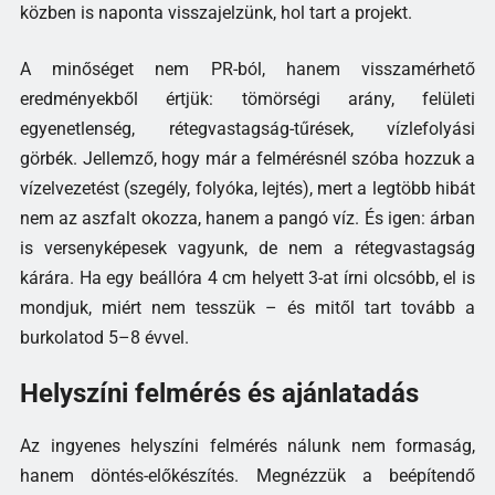
közben is naponta visszajelzünk, hol tart a projekt.
A minőséget nem PR-ból, hanem visszamérhető
eredményekből értjük: tömörségi arány, felületi
egyenetlenség, rétegvastagság-tűrések, vízlefolyási
görbék. Jellemző, hogy már a felmérésnél szóba hozzuk a
vízelvezetést (szegély, folyóka, lejtés), mert a legtöbb hibát
nem az aszfalt okozza, hanem a pangó víz. És igen: árban
is versenyképesek vagyunk, de nem a rétegvastagság
kárára. Ha egy beállóra 4 cm helyett 3-at írni olcsóbb, el is
mondjuk, miért nem tesszük – és mitől tart tovább a
burkolatod 5–8 évvel.
Helyszíni felmérés és ajánlatadás
Az ingyenes helyszíni felmérés nálunk nem formaság,
hanem döntés-előkészítés. Megnézzük a beépítendő