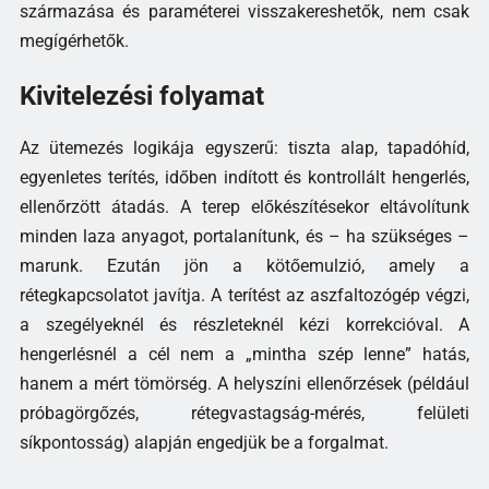
származása és paraméterei visszakereshetők, nem csak
megígérhetők.
Kivitelezési folyamat
Az ütemezés logikája egyszerű: tiszta alap, tapadóhíd,
egyenletes terítés, időben indított és kontrollált hengerlés,
ellenőrzött átadás. A terep előkészítésekor eltávolítunk
minden laza anyagot, portalanítunk, és – ha szükséges –
marunk. Ezután jön a kötőemulzió, amely a
rétegkapcsolatot javítja. A terítést az aszfaltozógép végzi,
a szegélyeknél és részleteknél kézi korrekcióval. A
hengerlésnél a cél nem a „mintha szép lenne” hatás,
hanem a mért tömörség. A helyszíni ellenőrzések (például
próbagörgőzés, rétegvastagság-mérés, felületi
síkpontosság) alapján engedjük be a forgalmat.