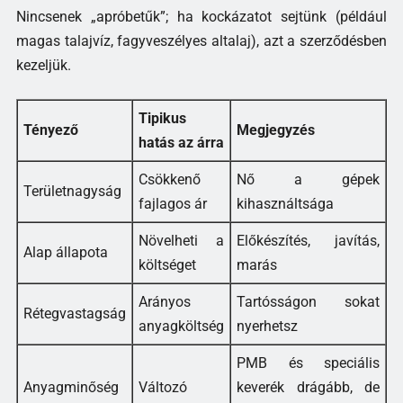
Nincsenek „apróbetűk”; ha kockázatot sejtünk (például
magas talajvíz, fagyveszélyes altalaj), azt a szerződésben
kezeljük.
Tipikus
Tényező
Megjegyzés
hatás az árra
Csökkenő
Nő a gépek
Területnagyság
fajlagos ár
kihasználtsága
Növelheti a
Előkészítés, javítás,
Alap állapota
költséget
marás
Arányos
Tartósságon sokat
Rétegvastagság
anyagköltség
nyerhetsz
PMB és speciális
Anyagminőség
Változó
keverék drágább, de