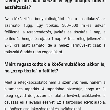
Mennyi idő alatt készül el egy átlagos udvari
aszfaltozás?
Az előkészítés bonyolultságától és a csatlakozások
számától függ. Egy tipikus, 300–600 m²-es udvari
felületnél a tereprendezés, javítás és tisztítás 1 nap, a
terítés és hengerlés újabb 1 nap. A friss réteg jellemzően
2–3 óra alatt járható, de a nehéz járműveket csak a
műszaki átadás után engedjük rá.
Miért ragaszkodtok a kötőemulzióhoz akkor is,
ha „szép tiszta” a felület?
Mert a rétegkapcsolatot nem a szemünk méri, hanem a
bitumenes tapadás. A tapadóhíd biztosítja, hogy az új
réteg együtt dolgozzon az alatta levővel, csökkentve a
csúszás és a leválás esélyét. Ez a tartósság egyik alapja,
különösen csatlakozásoknál és javításoknál.