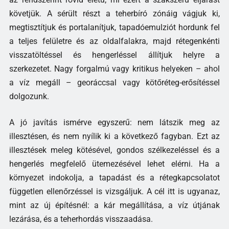
követjük. A sérült részt a teherbíró zónáig vágjuk ki,
megtisztítjuk és portalanítjuk, tapadóemulziót hordunk fel
a teljes felületre és az oldalfalakra, majd rétegenkénti
visszatöltéssel és hengerléssel állítjuk helyre a
szerkezetet. Nagy forgalmú vagy kritikus helyeken – ahol
a víz megáll – georáccsal vagy kötőréteg-erősítéssel
dolgozunk.
A jó javítás ismérve egyszerű: nem látszik meg az
illesztésen, és nem nyílik ki a következő fagyban. Ezt az
illesztések meleg kötésével, gondos szélkezeléssel és a
hengerlés megfelelő ütemezésével lehet elérni. Ha a
környezet indokolja, a tapadást és a rétegkapcsolatot
független ellenőrzéssel is vizsgáljuk. A cél itt is ugyanaz,
mint az új építésnél: a kár megállítása, a víz útjának
lezárása, és a teherhordás visszaadása.