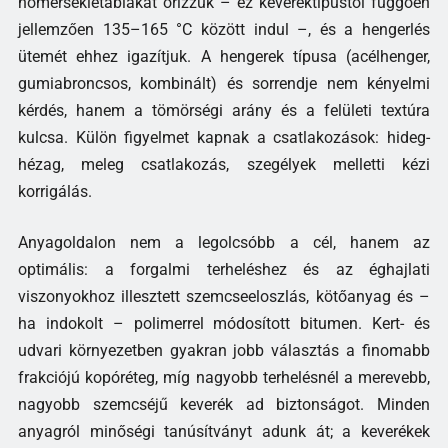
hőmérsékletablakát őrizzük – ez keveréktípustól függően
jellemzően 135–165 °C között indul –, és a hengerlés
ütemét ehhez igazítjuk. A hengerek típusa (acélhenger,
gumiabroncsos, kombinált) és sorrendje nem kényelmi
kérdés, hanem a tömörségi arány és a felületi textúra
kulcsa. Külön figyelmet kapnak a csatlakozások: hideg-
hézag, meleg csatlakozás, szegélyek melletti kézi
korrigálás.
Anyagoldalon nem a legolcsóbb a cél, hanem az
optimális: a forgalmi terheléshez és az éghajlati
viszonyokhoz illesztett szemcseeloszlás, kötőanyag és –
ha indokolt – polimerrel módosított bitumen. Kert- és
udvari környezetben gyakran jobb választás a finomabb
frakciójú kopóréteg, míg nagyobb terhelésnél a merevebb,
nagyobb szemcséjű keverék ad biztonságot. Minden
anyagról minőségi tanúsítványt adunk át; a keverékek