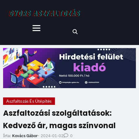
Aszfaltozás És Útépítés
Aszfaltozási szolgáltatások:
Kedvező ár, magas színvonal
2024-01-02
Írta:
Kovács Gábor
-
0