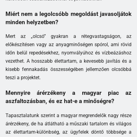
Miért nem a legolcsóbb megoldást javasoljátok
minden helyzetben?
Mert az „olcsó” gyakran a rétegvastagságon, az
előkészítésen vagy az anyagminőségen spórol, ami rövid
időn belül repedésekhez, nyomvályúhoz és vízbeázáshoz
vezethet. A hosszabb élettartam, a kevesebb javítás és a
kisebb fennakadás összességében jellemzően olcsóbbá
teszi a projektet.
Mennyire árérzékeny a magyar piac az
aszfaltozásban, és ez hat-e a minőségre?
Tapasztalatunk szerint a magyar megrendelők nagy része
árérzékeny, de ha átlátható a műszaki tartalom és világos
az élettartam-különbség, az ügyfelek döntő többsége a