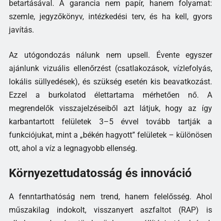
betartásával. A garancia nem papír, hanem folyamat:
szemle, jegyzőkönyv, intézkedési terv, és ha kell, gyors
javítás.
Az utógondozás nálunk nem upsell. Évente egyszer
ajánlunk vizuális ellenőrzést (csatlakozások, vízlefolyás,
lokális süllyedések), és szükség esetén kis beavatkozást.
Ezzel a burkolatod élettartama mérhetően nő. A
megrendelők visszajelzéseiből azt látjuk, hogy az így
karbantartott felületek 3–5 évvel tovább tartják a
funkciójukat, mint a „békén hagyott” felületek – különösen
ott, ahol a víz a legnagyobb ellenség.
Környezettudatosság és innováció
A fenntarthatóság nem trend, hanem felelősség. Ahol
műszakilag indokolt, visszanyert aszfaltot (RAP) is