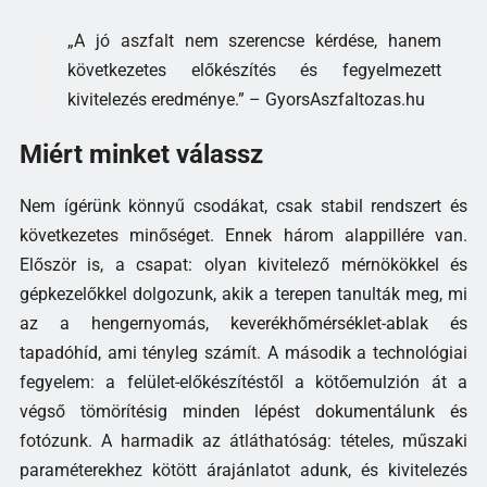
„A jó aszfalt nem szerencse kérdése, hanem
következetes előkészítés és fegyelmezett
kivitelezés eredménye.” – GyorsAszfaltozas.hu
Miért minket válassz
Nem ígérünk könnyű csodákat, csak stabil rendszert és
következetes minőséget. Ennek három alappillére van.
Először is, a csapat: olyan kivitelező mérnökökkel és
gépkezelőkkel dolgozunk, akik a terepen tanulták meg, mi
az a hengernyomás, keverékhőmérséklet-ablak és
tapadóhíd, ami tényleg számít. A második a technológiai
fegyelem: a felület-előkészítéstől a kötőemulzión át a
végső tömörítésig minden lépést dokumentálunk és
fotózunk. A harmadik az átláthatóság: tételes, műszaki
paraméterekhez kötött árajánlatot adunk, és kivitelezés