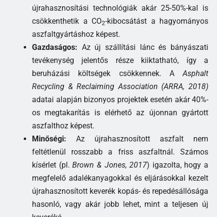
újrahasznosítási technológiák akár 25-50%-kal is
csökkenthetik a CO
-kibocsátást a hagyományos
2
aszfaltgyártáshoz képest.
Gazdaságos:
Az új szállítási lánc és bányászati
tevékenység jelentős része kiiktatható, így a
beruházási költségek csökkennek. A
Asphalt
Recycling & Reclaiming Association (ARRA, 2018)
adatai alapján bizonyos projektek esetén akár 40%-
os megtakarítás is elérhető az újonnan gyártott
aszfalthoz képest.
Minőségi:
Az újrahasznosított aszfalt nem
feltétlenül rosszabb a friss aszfaltnál. Számos
kísérlet (pl.
Brown & Jones, 2017
) igazolta, hogy a
megfelelő adalékanyagokkal és eljárásokkal kezelt
újrahasznosított keverék kopás- és repedésállósága
hasonló, vagy akár jobb lehet, mint a teljesen új