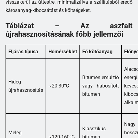
visszakerül az úttestre, minimalizálva a szállításból eredő
károsanyag-kibocsátást és költségeket.
Táblázat – Az aszfalt
újrahasznosításának főbb jellemzői
Eljárás típusa
Hőmérséklet
Fő kötőanyag
Előny
Alacs
Bitumen emulzió
energi
Hideg
~20-30°C
vagy habosított
kev
újrahasznosítás
bitumen
kiboc
alkal
Nagy
Klasszikus
Meleg
hossz
~120-160°C
bitumen,