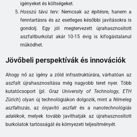
igényeket és költségeket.
Hosszú távú terv:
Nemcsak az építésre, hanem a
fenntartásra és az esetleges későbbi javításokra is
gondolj. Egy jól megtervezett újrahasznosított
aszfaltburkolat akár 10-15 évig is kifogástalanul
működhet.
Jövőbeli perspektívák és innovációk
Ahogy nő az igény a zöld infrastruktúrára, várhatóan az
aszfalt újrahasznosítása még nagyobb teret nyer. Több
kutatócsoport (pl.
Graz University of Technology
,
ETH
Zürich
) olyan új technológiákon dolgozik, mint a
félmeleg
aszfaltozás
, az
önjavító aszfalt
és a
nanotechnológiás
adalékok
, melyek tovább javíthatják az újrahasznosított
burkolatok tartósságát és környezeti teljesítményét.