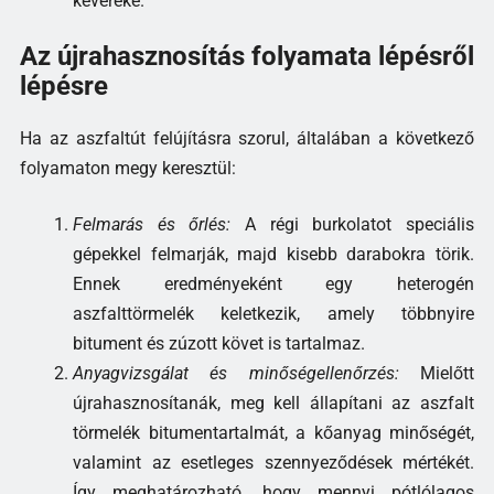
keveréké.
Az újrahasznosítás folyamata lépésről
lépésre
Ha az aszfaltút felújításra szorul, általában a következő
folyamaton megy keresztül:
Felmarás és őrlés:
A régi burkolatot speciális
gépekkel felmarják, majd kisebb darabokra törik.
Ennek eredményeként egy heterogén
aszfalttörmelék keletkezik, amely többnyire
bitument és zúzott követ is tartalmaz.
Anyagvizsgálat és minőségellenőrzés:
Mielőtt
újrahasznosítanák, meg kell állapítani az aszfalt
törmelék bitumentartalmát, a kőanyag minőségét,
valamint az esetleges szennyeződések mértékét.
Így meghatározható, hogy mennyi pótlólagos