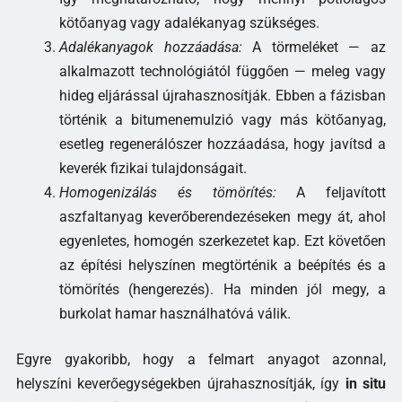
kötőanyag vagy adalékanyag szükséges.
Adalékanyagok hozzáadása:
A törmeléket — az
alkalmazott technológiától függően — meleg vagy
hideg eljárással újrahasznosítják. Ebben a fázisban
történik a bitumenemulzió vagy más kötőanyag,
esetleg regenerálószer hozzáadása, hogy javítsd a
keverék fizikai tulajdonságait.
Homogenizálás és tömörítés:
A feljavított
aszfaltanyag keverőberendezéseken megy át, ahol
egyenletes, homogén szerkezetet kap. Ezt követően
az építési helyszínen megtörténik a beépítés és a
tömörítés (hengerezés). Ha minden jól megy, a
burkolat hamar használhatóvá válik.
Egyre gyakoribb, hogy a felmart anyagot azonnal,
helyszíni keverőegységekben újrahasznosítják, így
in situ