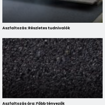
Aszfaltozás: Részletes tudnivalók
Aszfaltozás ára: Főbb tényezők