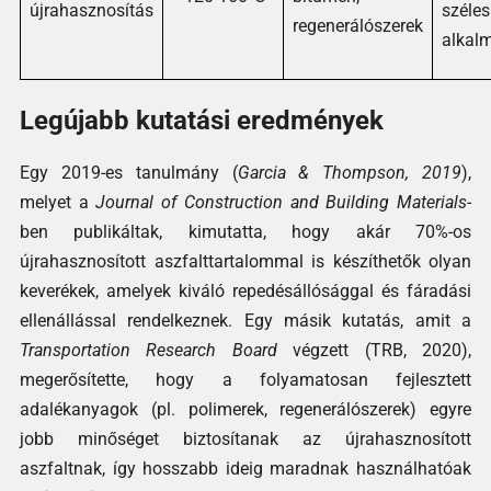
újrahasznosítás
szél
regenerálószerek
alkal
Legújabb kutatási eredmények
Egy 2019-es tanulmány (
Garcia & Thompson, 2019
),
melyet a
Journal of Construction and Building Materials
-
ben publikáltak, kimutatta, hogy akár 70%-os
újrahasznosított aszfalttartalommal is készíthetők olyan
keverékek, amelyek kiváló repedésállósággal és fáradási
ellenállással rendelkeznek. Egy másik kutatás, amit a
Transportation Research Board
végzett (TRB, 2020),
megerősítette, hogy a folyamatosan fejlesztett
adalékanyagok (pl. polimerek, regenerálószerek) egyre
jobb minőséget biztosítanak az újrahasznosított
aszfaltnak, így hosszabb ideig maradnak használhatóak