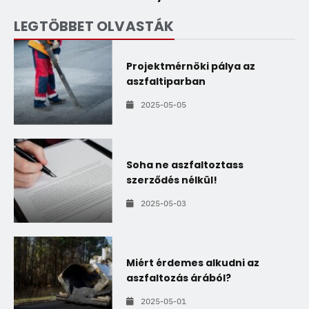
LEGTÖBBET OLVASTÁK
Projektmérnöki pálya az
aszfaltiparban
2025-05-05
Soha ne aszfaltoztass
szerződés nélkül!
2025-05-03
Miért érdemes alkudni az
aszfaltozás árából?
2025-05-01