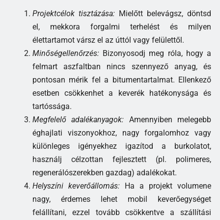
Projektcélok tisztázása:
Mielőtt belevágsz, döntsd
el, mekkora forgalmi terhelést és milyen
élettartamot vársz el az úttól vagy felülettől.
Minőségellenőrzés:
Bizonyosodj meg róla, hogy a
felmart aszfaltban nincs szennyező anyag, és
pontosan mérik fel a bitumentartalmat. Ellenkező
esetben csökkenhet a keverék hatékonysága és
tartóssága.
Megfelelő adalékanyagok:
Amennyiben melegebb
éghajlati viszonyokhoz, nagy forgalomhoz vagy
különleges igényekhez igazítod a burkolatot,
használj célzottan fejlesztett (pl. polimeres,
regenerálószerekben gazdag) adalékokat.
Helyszíni keverőállomás:
Ha a projekt volumene
nagy, érdemes lehet mobil keverőegységet
felállítani, ezzel tovább csökkentve a szállítási