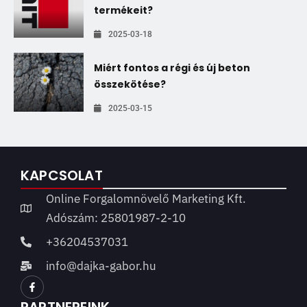
termékeit?
2025-03-18
Miért fontos a régi és új beton
összekötése?
2025-03-15
KAPCSOLAT
Online Forgalomnövelő Marketing Kft.
Adószám: 25801987-2-10
+36204537031
info@dajka-gabor.hu
PARTNEREINK