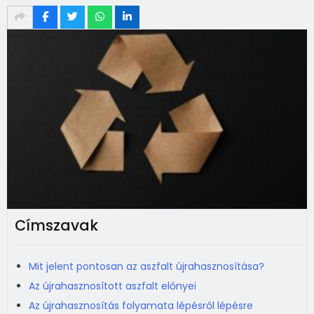
Címszavak
Mit jelent pontosan az aszfalt újrahasznosítása?
Az újrahasznosított aszfalt előnyei
Az újrahasznosítás folyamata lépésről lépésre