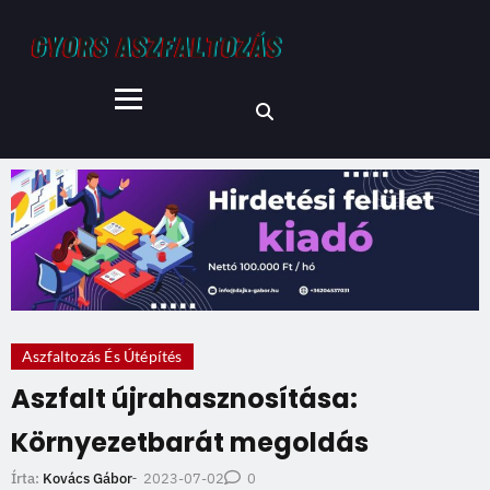
Aszfaltozás És Útépítés
Aszfalt újrahasznosítása:
Környezetbarát megoldás
2023-07-02
Írta:
Kovács Gábor
-
0