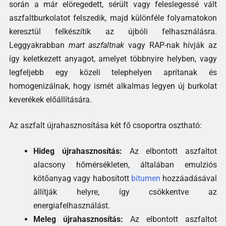
során a már elöregedett, sérült vagy feleslegessé vált
aszfaltburkolatot felszedik, majd különféle folyamatokon
keresztül felkészítik az újbóli felhasználásra.
Leggyakrabban
mart aszfaltnak
vagy RAP-nak hívják az
így keletkezett anyagot, amelyet többnyire helyben, vagy
legfeljebb egy közeli telephelyen aprítanak és
homogenizálnak, hogy ismét alkalmas legyen új burkolat
keverékek előállítására.
Az aszfalt újrahasznosítása két fő csoportra osztható:
Hideg újrahasznosítás:
Az elbontott aszfaltot
alacsony hőmérsékleten, általában emulziós
kötőanyag vagy habosított
bitumen
hozzáadásával
állítják helyre, így csökkentve az
energiafelhasználást.
Meleg újrahasznosítás:
Az elbontott aszfaltot