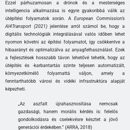
Ezzel párhuzamosan a drónok és a mesterséges
intelligencia alkalmazása is egyre gyakoribbá válik az
útépítési folyamatok során. A
European Commission’s
AI4Transport (2021)
jelentése arról számol be, hogy a
digitális technológiák integrálásával valós időben lehet
nyomon követni az építési folyamatot, így csökkentve a
hibaarányt és optimalizálva az anyagfelhasználást. Ezek
a fejlesztések hosszabb távon lehetővé tehetik, hogy az
útépítés és -karbantartás szinte teljesen automatizált,
környezetkímélő folyamattá váljon, amely a
fenntarthatóbb városi és vidéki infrastruktúra alapját
képezheti.
„Az aszfalt újrahasznosítása nemcsak
gazdasági, hanem morális kérdés is: felelős
gondolkodásra és cselekvésre késztet a jövő
generációi érdekében.” (ARRA, 2018)