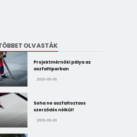
TÖBBET OLVASTÁK
Projektmérnöki pálya az
aszfaltiparban
2025-05-05
Soha ne aszfaltoztass
szerződés nélkül!
2025-05-03