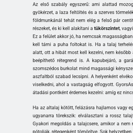
Az első szabály egyszerű: ami alattad mozog
gyökérzet, a laza feltöltés és a szerves törmelék
földmunkánál tehát nem elég a felső pár centit 
részeket, és ki kell alakítani a
tükörszintet
, vagy
Ez a felület akkor jó, ha nemcsak magasságban 
kell tárni a puha foltokat is. Ha a talaj terh
alatt, ott a hibát most kell kezelni, nem később
beépíthető rétegrend is. A kapubejáró, a ga
szomszédos burkolat mind magassági kényszer. 
aszfaltból szabad lecsípni. A helyenként elvé
viselkedni, ahol a vastagság elfogyott. GyorsAs
átadási pontként érdemes kezelni: amíg ez ninc
Ha az altalaj kötött, felázásra hajlamos vagy 
ugyanarra törekszik: elválasztani a rossz talaj
Gyakori megoldás a talajcsere, amikor a nem 
pótolják, rétegenként tömörítve. Sok helyzetben