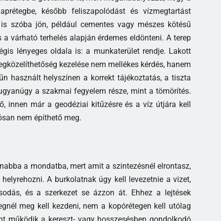
laprétegbe, később feliszapolódást és vízmegtartást
ó is szóba jön, például cementes vagy mészes kötésű
 a várható terhelés alapján érdemes eldönteni. A terep
gis lényeges oldala is: a munkaterület rendje. Lakott
 megközelíthetőség kezelése nem mellékes kérdés, hanem
űn használt helyszínen a korrekt tájékoztatás, a tiszta
ugyanúgy a szakmai fegyelem része, mint a tömörítés.
ő, innen már a geodéziai kitűzésre és a víz útjára kell
rtósan nem építhető meg.
anabba a mondatba, mert amit a szintezésnél elrontasz,
elyrehozni. A burkolatnak úgy kell levezetnie a vizet,
ásodás, és a szerkezet se ázzon át. Ehhez a lejtések
egnél meg kell kezdeni, nem a kopórétegen kell utólag
aránt működik a kereszt- vagy hosszesésben gondolkodó