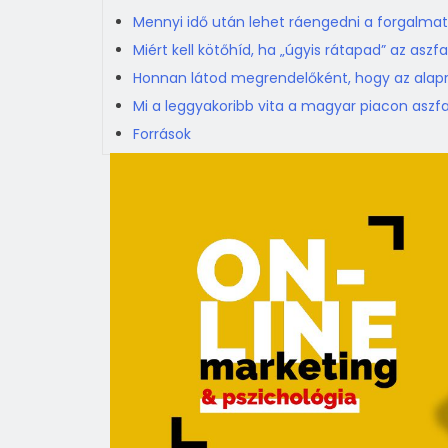
Mennyi idő után lehet ráengedni a forgalmat 
Miért kell kötőhíd, ha „úgyis rátapad” az aszfa
Honnan látod megrendelőként, hogy az alapr
Mi a leggyakoribb vita a magyar piacon aszf
Források