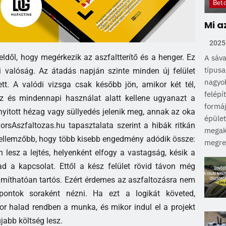
Bet
Mi a
2025
ldől, hogy megérkezik az aszfaltterítő és a henger. Ez
A sáva
típusa
 valóság. Az átadás napján szinte minden új felület
nagyob
tt. A valódi vizsga csak később jön, amikor két tél,
felépí
víz és mindennapi használat alatt kellene ugyanazt a
formáj
 nyitott hézag vagy süllyedés jelenik meg, annak az oka
épület
rsAszfaltozas.hu tapasztalata szerint a hibák ritkán
megak
jellemzőbb, hogy több kisebb engedmény adódik össze:
megrep
 lesz a lejtés, helyenként elfogy a vastagság, késik a
d a kapcsolat. Ettől a kész felület rövid távon még
ámíthatóan tartós. Ezért érdemes az aszfaltozásra nem
 pontok soraként nézni. Ha ezt a logikát követed,
r halad rendben a munka, és mikor indul el a projekt
jabb költség lesz.