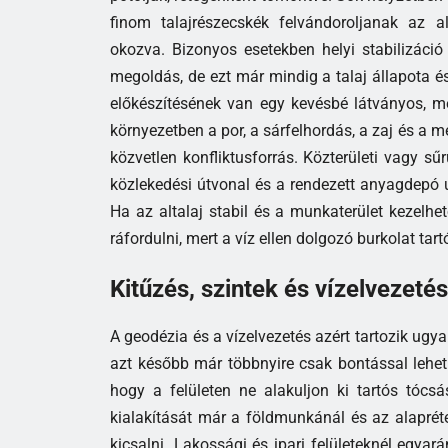
finom talajrészecskék felvándoroljanak az a
okozva. Bizonyos esetekben helyi stabilizáci
megoldás, de ezt már mindig a talaj állapota és
előkészítésének van egy kevésbé látványos, mé
környezetben a por, a sárfelhordás, a zaj és a
közvetlen konfliktusforrás. Közterületi vagy sűr
közlekedési útvonal és a rendezett anyagdepó 
Ha az altalaj stabil és a munkaterület kezelhet
ráfordulni, mert a víz ellen dolgozó burkolat ta
Kitűzés, szintek és vízelvezetés
A geodézia és a vízelvezetés azért tartozik ugy
azt később már többnyire csak bontással lehet h
hogy a felületen ne alakuljon ki tartós tócs
kialakítását már a földmunkánál és az alaprét
kicsalni. Lakossági és ipari felületeknél egy