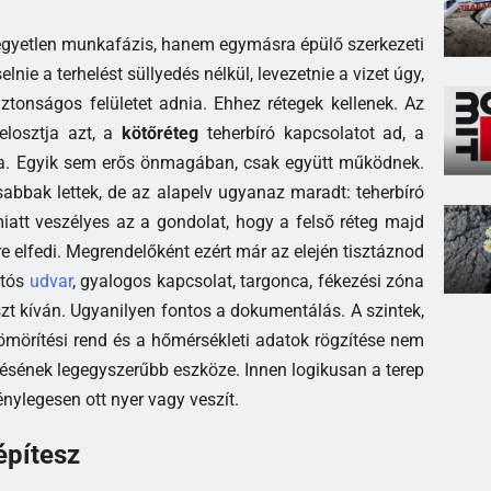
egyetlen munkafázis, hanem egymásra épülő szerkezeti
lnie a terhelést süllyedés nélkül, levezetnie a vizet úgy,
ztonságos felületet adnia. Ehhez rétegek kellenek. Az
losztja azt, a
kötőréteg
teherbíró kapcsolatot ad, a
ítja. Egyik sem erős önmagában, csak együtt működnek.
sabbak lettek, de az alapelv ugyanaz maradt: teherbíró
Emiatt veszélyes az a gondolat, hogy a felső réteg majd
re elfedi. Megrendelőként ezért már az elején tisztáznod
utós
udvar
, gyalogos kapcsolat, targonca, fékezési zóna
szt kíván. Ugyanilyen fontos a dokumentálás. A szintek,
tömörítési rend és a hőmérsékleti adatok rögzítése nem
zésének legegyszerűbb eszköze. Innen logikusan a terep
ténylegesen ott nyer vagy veszít.
 építesz