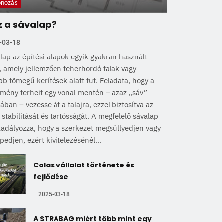
onozás
z a sávalap?
-03-18
lap az építési alapok egyik gyakran használt
, amely jellemzően teherhordó falak vagy
b tömegű kerítések alatt fut. Feladata, hogy a
tmény terheit egy vonal mentén – azaz „sáv”
ában – vezesse át a talajra, ezzel biztosítva az
 stabilitását és tartósságát. A megfelelő sávalap
adályozza, hogy a szerkezet megsüllyedjen vagy
edjen, ezért kivitelezésénél...
Colas vállalat története és
fejlődése
2025-03-18
A STRABAG miért több mint egy