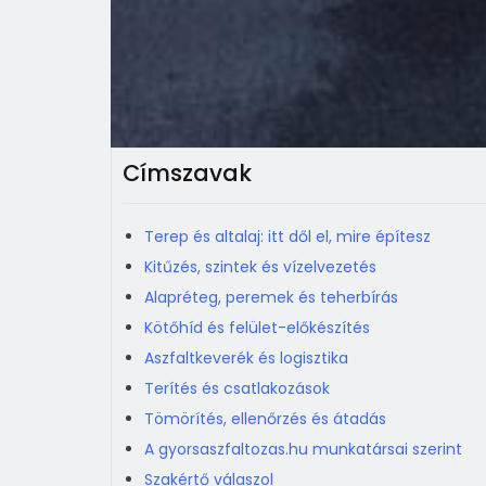
Címszavak
Terep és altalaj: itt dől el, mire építesz
Kitűzés, szintek és vízelvezetés
Alapréteg, peremek és teherbírás
Kötőhíd és felület-előkészítés
Aszfaltkeverék és logisztika
Terítés és csatlakozások
Tömörítés, ellenőrzés és átadás
A gyorsaszfaltozas.hu munkatársai szerint
Szakértő válaszol