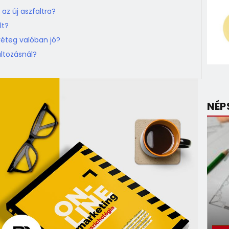
az új aszfaltra?
lt?
éteg valóban jó?
altozásnál?
NÉP