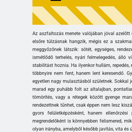
Az aszfaltozás menete valójában jóval azelőtt e
elsőre túlzásnak hangzik, mégis ez a szakmai
meggyőzőnek látszik: sötét, egységes, rendeze
ismétlődő terhelés, nyári felmelegedés, álló 
stabilitást hoznia. Ha ilyenkor hullám, repedés,
többnyire nem fent, hanem lent keresendő. Gyo
egyetlen nagy mulasztásból születnek. Sokkal 
marad egy puhább folt az altalajban, pontatlan
tömörítés, vagy a rétegek között gyenge mara
rendezettnek tűnhet, csak éppen nem lesz kisz
gyors felületképzésként, hanem ellenőrzési
megrendelőként is könnyebben felismered, miko
olyan irányba, amelyből később javítás, vita és ú