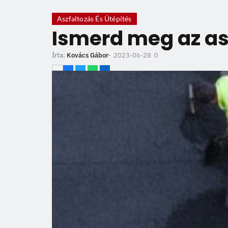
Aszfaltozás És Útépítés
Ismerd meg az as
2023-06-28
Írta:
Kovács Gábor
-
0