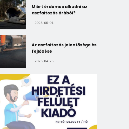
Miért érdemes alkudni az
aszfaltozás árából?
2025-05-01
Az aszfaltozás jelentősége és
fejlődése
2025-04-25