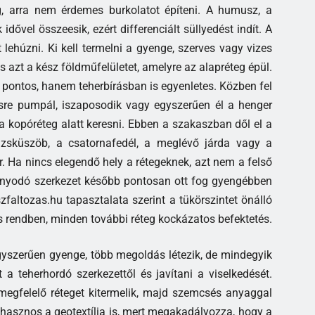
, arra nem érdemes burkolatot építeni. A humusz, a
 idővel összeesik, ezért differenciált süllyedést indít. A
lehúzni. Ki kell termelni a gyenge, szerves vagy vizes
is azt a kész földműfelületet, amelyre az alapréteg épül.
pontos, hanem teherbírásban is egyenletes. Közben fel
elésre pumpál, iszaposodik vagy egyszerűen él a henger
 a kopóréteg alatt keresni. Ebben a szakaszban dől el a
rázsküszöb, a csatornafedél, a meglévő járda vagy a
Ha nincs elegendő hely a rétegeknek, azt nem a felső
konyodó szerkezet később pontosan ott fog gyengébben
zfaltozas.hu tapasztalata szerint a tükörszintet önálló
s rendben, minden további réteg kockázatos befektetés.
egyszerűen gyenge, több megoldás létezik, de mindegyik
t a teherhordó szerkezettől és javítani a viselkedését.
megfelelő réteget kitermelik, majd szemcsés anyaggal
 hasznos a geotextília is, mert megakadályozza, hogy a