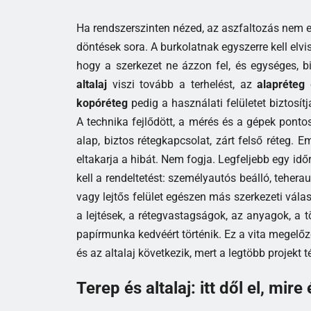
Ha rendszerszinten nézed, az aszfaltozás nem 
döntések sora. A burkolatnak egyszerre kell elvise
hogy a szerkezet ne ázzon fel, és egységes, bi
altalaj
viszi tovább a terhelést, az
alapréteg
e
kopóréteg
pedig a használati felületet biztos
A technika fejlődött, a mérés és a gépek ponto
alap, biztos rétegkapcsolat, zárt felső réteg. 
eltakarja a hibát. Nem fogja. Legfeljebb egy idő
kell a rendeltetést: személyautós beálló, tehera
vagy lejtős felület egészen más szerkezeti vála
a lejtések, a rétegvastagságok, az anyagok, a 
papírmunka kedvéért történik. Ez a vita megelő
és az altalaj következik, mert a legtöbb projekt 
Terep és altalaj: itt dől el, mire